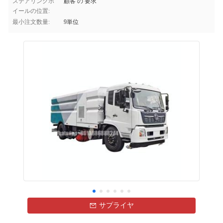
ステアリングホ
顧客 の 要求
イールの位置:
最小注文数量:
9単位
サプライヤ