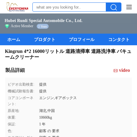
Hubei Runli Special Automobile Co., Ltd.
Active Member
2 Years
ホーム
プロダクト
プロフィール
コンタクト
Kingrun 4*2 16000リットル 道路清掃車 道路洗浄車 バキュ
ームクリーナー
製品詳細
video
ビデオ出勤検査:
提供
機械試験報告書:
提供
コアコンポーネ
エンジン,ギアボックス
ント:
原産地:
湖北,中国
体重:
10660kg
保証:
1 年
色:
顧客 の 要求