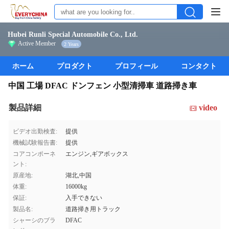
Hubei Runli Special Automobile Co., Ltd.
Active Member
2 Years
ホーム
プロダクト
プロフィール
コンタクト
中国 工場 DFAC ドンフェン 小型清掃車 道路掃き車
製品詳細
video
ビデオ出勤検査:
提供
機械試験報告書:
提供
コアコンポーネ
エンジン,ギアボックス
ント:
原産地:
湖北,中国
体重:
16000kg
保証:
入手できない
製品名:
道路掃き用トラック
シャーシのブラ
DFAC