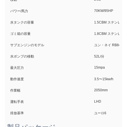
70KW/95HP
パワー/馬力
水タンクの容量
1.5CBM ステンレス
ゴミ箱の容量
1.8CBM ステンレス
サブエンジンのモデル
ユン・ネイ RB8415 4
水ポンプの移動
52L/分
15mpa
最大圧力
動作速度
3.5〜15kw/h
2050mm
作業幅
LHD
運転手表
排放基準
ユーロ6