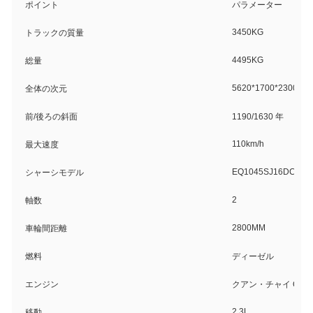
ポイント
パラメーター
3450KG
トラックの質量
4495KG
総量
5620*1700*2300 (M
全体の次元
前/後ろの斜面
1190/1630 年
110km/h
最大速度
EQ1045SJ16DC
シャーシモデル
2
軸数
2800MM
車輪間距離
燃料
ディーゼル
エンジン
クアン・チャイ Q23-9
2.3L
移動