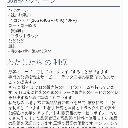
製品パッケージ
パッケージ
- 裸か脱毛か
-->コンテナ (20GP,40GP,40HQ,40FR)
ロー・ロー輸送
- 貨物船
- フラットラック
などなど
船舶
- 客の依頼で 海や鉄道で
わたしたち の 利点
顧客のニーズに応じてカスタマイズすることができます.
専門的な貨物輸送サービス,トラック工場の検査,その他のサー
ビスを提供する.
さらに,我々は,プロの販売後のサービスチームを持っていま
す. それは常に顧客のためのトラック販売後のサービスの問題
を解決するために準備されています.
私たちの工場は,常に製品品質に焦点を当て, 厳格に製品品質
を制御しています. 工場は,研究と開発とトラック生産で貴重
な経験の長年を持っています.販売後のサービスポイントもた
くさん作りました品質管理と高品質の材料の使用により,製品
の品質を保証しています.工場で最高の価格です.オンラインで