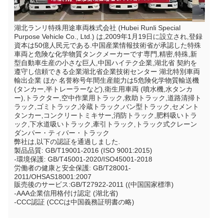
湖北ランリ特殊用途車両株式会社 (Hubei Runli Special 
Purpose Vehicle Co., Ltd.) は,2009年1月19日に設立され,登録
資本は50億人民元である.中国産業情報技術省が承認した特殊
車両と危険な化学物質タンクメーカーです専門,精密,特殊,新
型自動車生産の小さな巨人,中国ハイテク企業,湖北省 契約を
遵守し信頼できる企業湖北省企業技術センター 湖北特別車両
輸出企業 ほか 名誉称号年間生産能力は5危険化学物質輸送機 
(タンカー,半トレーラーなど),衛生用車両 (噴水機,水タンカ
ー),トラクター,空中作業用トラック,救助トラック,道路清掃ト
ラック,ゴミトラック,冷蔵トラック,バン型トラック,セメント
タンカー,コンクリートミキサー,消防トラック,肥料吸いトラ
ック,下水道吸いトラック,牽引トラック,トラック式クレーン
ダンパー・ティパー・トラック
弊社は,以下の認証を通過しました.
製品品質: GB/T19001-2016 (ISO 9001:2015)
-環境保護: GB/T45001-2020/ISO45001-2018
労働者の健康と安全保護: GB/T28001-
2011/OHSAS18001:2007
販売後のサービス:GB/T27922-2011 ((中国国家標準)
-AAA企業信用格付け認定 (湖北省)
-CCC認証 (CCCは中国義務証明書の略)