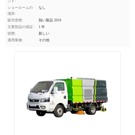
ンド:
ショールームの
なし
場所:
販売形態:
熱い製品 2019
主要部品の保証:
1 年
状態:
新しい
適用業種:
その他