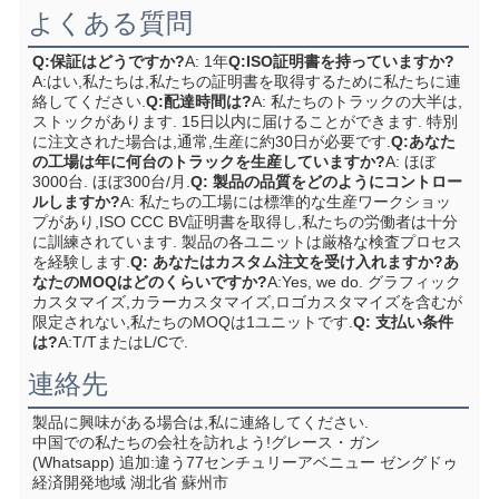
よくある質問
Q:保証はどうですか?
A: 1年
Q:ISO証明書を持っていますか?
A:はい,私たちは,私たちの証明書を取得するために私たちに連
絡してください.
Q:配達時間は?
A: 私たちのトラックの大半は,
ストックがあります. 15日以内に届けることができます. 特別
に注文された場合は,通常,生産に約30日が必要です.
Q:あなた
の工場は年に何台のトラックを生産していますか?
A: ほぼ
3000台. ほぼ300台/月.
Q: 製品の品質をどのようにコントロー
ルしますか?
A: 私たちの工場には標準的な生産ワークショッ
プがあり,ISO CCC BV証明書を取得し,私たちの労働者は十分
に訓練されています. 製品の各ユニットは厳格な検査プロセス
を経験します.
Q: あなたはカスタム注文を受け入れますか?あ
なたのMOQはどのくらいですか?
A:Yes, we do. グラフィック
カスタマイズ,カラーカスタマイズ,ロゴカスタマイズを含むが
限定されない,私たちのMOQは1ユニットです.
Q: 支払い条件
は?
A:T/TまたはL/Cで.
連絡先
製品に興味がある場合は,私に連絡してください.
中国での私たちの会社を訪れよう!
グレース・ガン 
(Whatsapp) 追加:
違う77センチュリーアベニュー ゼングドゥ
経済開発地域 湖北省 蘇州市