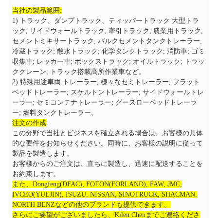
当社の製品範囲:
1) トラック、ダンプトラック、ティッパートラック 大型トラ
ック; サイドウォールトラック; 牽引トラック; 農業用トラック;
セメントミキサートラック; バルクセメントタンクトレーラー;
冷蔵トラック; 散水トラック; 化学タンクトラック; 消防車; ゴミ
収集車; レッカー車; ボックストラック; オイルトラック; トラッ
ククレーン; トラック搭載高所作業車など。
2) 特殊用途車両 トレーラー; 様々なセミトレーラー; フラット
ベッドトレーラー; スケルトントレーラー; サイドウォールトレ
ーラー; セミコンテナトレーラー; グースローベッドトレーラ
ー; 燃料タンクトレーラー。
注文の作成
:
この分野で当社とビジネスを確立される場合は、お客様の具体
的な要件をお知らせください。同時に、お客様の説明に従って
製品を製造します。
お客様からのご注文は、直ちに製造し、迅速に配送することを
お約束します。
また、Dongfeng(DFAC), FOTON(FORLAND), FAW, JMC,
IVCEO(YUEJIN), ISUZU, NISSAN, SINOTRUCK, SHACMAN,
NORTH BENZなどの他のブランドも提供できます。
さらにご要望がございましたら、Kilen Chenまでご連絡くださ