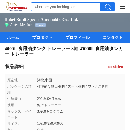
Hubei Runli Special Automobile Co., Ltd.
Active Member
2 Years
ホーム
プロダクト
プロフィール
コンタクト
4000L 食用油タンク トレーラー 3軸 45000L 食用油タンカ
ー トレーラー
製品詳細
video
原産地:
湖北,中国
パッケージの詳
標準的な輸出梱包 / ヌーベ梱包 / ワックス処理
細:
供給能力:
200 単位/月単位
使用:
他のトレーラー
マックス・ペイ
30200キログラム
ロード:
サイズ:
10850*2500*3600