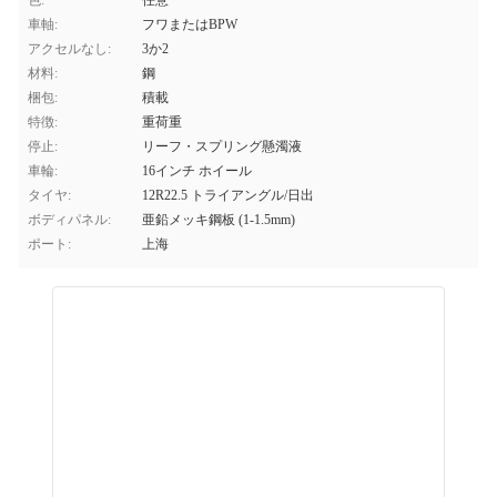
色:
任意
車軸:
フワまたはBPW
アクセルなし:
3か2
材料:
鋼
梱包:
積載
特徴:
重荷重
停止:
リーフ・スプリング懸濁液
車輪:
16インチ ホイール
タイヤ:
12R22.5 トライアングル/日出
ボディパネル:
亜鉛メッキ鋼板 (1-1.5mm)
ポート:
上海