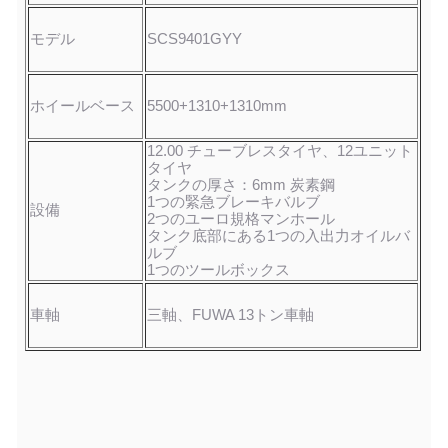
モデル
SCS9401GYY
ホイールベース
5500+1310+1310mm
12.00 チューブレスタイヤ、12ユニット
タイヤ
タンクの厚さ：6mm 炭素鋼
1つの緊急ブレーキバルブ
設備
2つのユーロ規格マンホール
タンク底部にある1つの入出力オイルバ
ルブ
1つのツールボックス
車軸
三軸、FUWA 13トン車軸