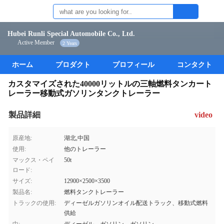
Hubei Runli Special Automobile Co., Ltd.
Active Member
2 Years
ホーム
プロダクト
プロフィール
コンタクト
カスタマイズされた40000リットルの三軸燃料タンカート
レーラー移動式ガソリンタンクトレーラー
製品詳細
video
原産地:
湖北,中国
使用:
他のトレーラー
マックス・ペイ
50t
ロード:
サイズ:
12900×2500×3500
製品名:
燃料タンクトレーラー
トラックの使用:
ディーゼルガソリンオイル配送トラック、移動式燃料
供給