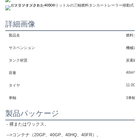
詳細画像
製品名
燃料タ
サスペンション
機械式
タンク材質
炭素鋼
40m³
容量
11.00R
タイヤ
車軸
3車軸
製品パッケージ
- 裸またはワックス。
-->コンテナ（20GP、40GP、40HQ、40FR）。