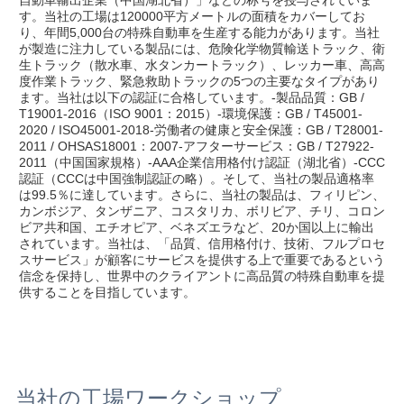
す。当社の工場は120000平方メートルの面積をカバーしてお
り、年間5,000台の特殊自動車を生産する能力があります。当社
が製造に注力している製品には、危険化学物質輸送トラック、衛
生トラック（散水車、水タンカートラック）、レッカー車、高高
度作業トラック、緊急救助トラックの5つの主要なタイプがあり
ます。当社は以下の認証に合格しています。-製品品質：GB / 
T19001-2016（ISO 9001：2015）-環境保護：GB / T45001-
2020 / ISO45001-2018-労働者の健康と安全保護：GB / T28001-
2011 / OHSAS18001：2007-アフターサービス：GB / T27922-
2011（中国国家規格）-AAA企業信用格付け認証（湖北省）-CCC
認証（CCCは中国強制認証の略）。そして、当社の製品適格率
は99.5％に達しています。さらに、当社の製品は、フィリピン、
カンボジア、タンザニア、コスタリカ、ボリビア、チリ、コロン
ビア共和国、エチオピア、ベネズエラなど、20か国以上に輸出
されています。当社は、「品質、信用格付け、技術、フルプロセ
スサービス」が顧客にサービスを提供する上で重要であるという
信念を保持し、世界中のクライアントに高品質の特殊自動車を提
供することを目指しています。
当社の工場ワークショップ