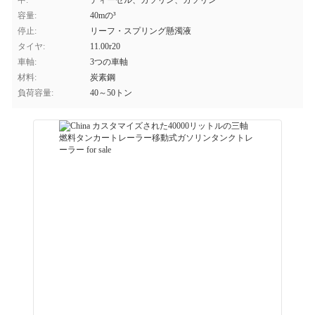
中:
ディーゼル、ガソリン、ガソリン
容量:
40mの³
停止:
リーフ・スプリング懸濁液
タイヤ:
11.00r20
車軸:
3つの車軸
材料:
炭素鋼
負荷容量:
40～50トン