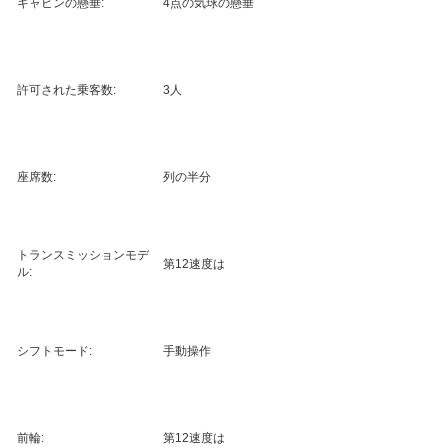
キャビンの懸垂:
4点の気球の懸垂
許可された乗客数:
3人
座席数:
列の半分
トランスミッションモデ
第12速度は
ル:
シフトモード:
手動操作
前輪:
第12速度は