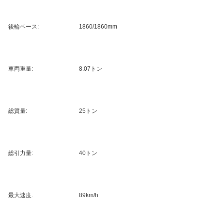
後輪ベース:
1860/1860mm
車両重量:
8.07トン
総質量:
25トン
総引力量:
40トン
最大速度:
89km/h