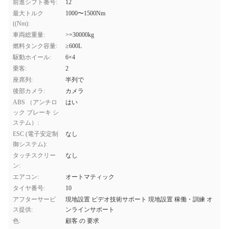
前進シフト番号:
12
最大トルク
1000〜1500Nm
((Nm):
車両総重量:
>=30000kg
燃料タンク容量:
≥600L
駆動ホイール:
6×4
乗客:
2
座席列:
半列で
後部カメラ:
カメラ
ABS （アンチロ
はい
ック ブレーキ シ
ステム）:
ESC (電子安定制
なし
御システム):
タッチスクリー
なし
ン:
エアコン:
オートマティック
タイヤ番号:
10
アフターサービ
現地設置 ビデオ技術サポート 現地設置 稼働・訓練 オ
ス提供:
ンラインサポート
色:
顧客 の 要求