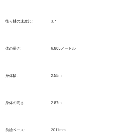
後ろ軸の速度比:
3.7
体の長さ:
6.805メートル
身体幅:
2.55m
身体の高さ:
2.87m
前輪ベース:
2011mm