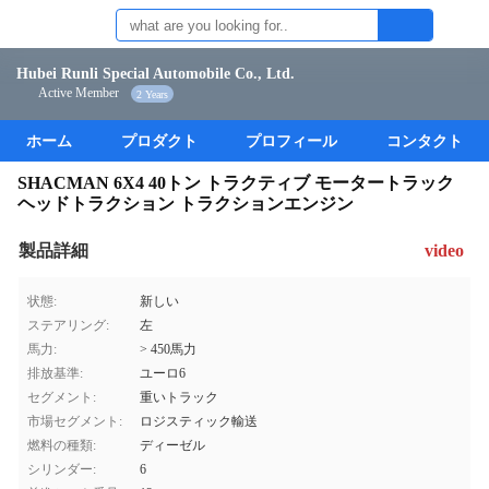
Hubei Runli Special Automobile Co., Ltd.
Active Member
2 Years
ホーム
プロダクト
プロフィール
コンタクト
SHACMAN 6X4 40トン トラクティブ モータートラック
ヘッドトラクション トラクションエンジン
製品詳細
video
状態:
新しい
ステアリング:
左
馬力:
> 450馬力
排放基準:
ユーロ6
セグメント:
重いトラック
市場セグメント:
ロジスティック輸送
燃料の種類:
ディーゼル
シリンダー:
6