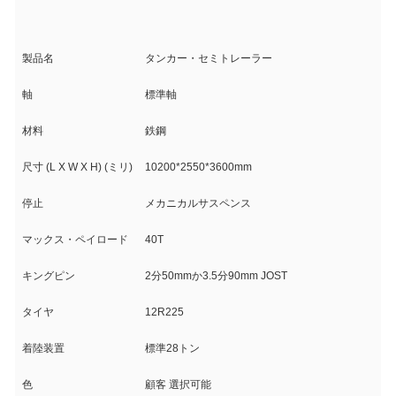
製品名
タンカー・セミトレーラー
軸
標準軸
材料
鉄鋼
尺寸 (L X W X H) (ミリ)
10200*2550*3600mm
停止
メカニカルサスペンス
マックス・ペイロード
40T
キングピン
2分50mmか3.5分90mm JOST
タイヤ
12R225
着陸装置
標準28トン
色
顧客 選択可能