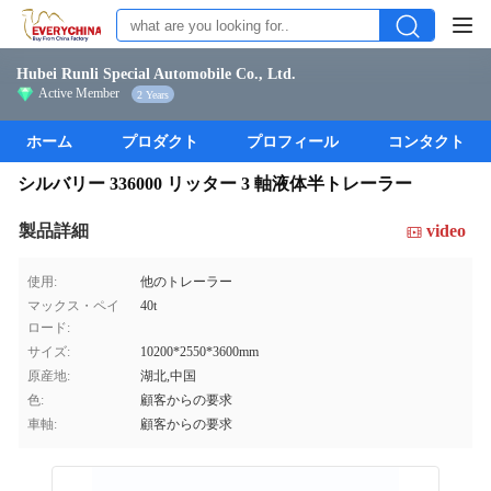
Hubei Runli Special Automobile Co., Ltd.
Active Member
2 Years
ホーム
プロダクト
プロフィール
コンタクト
シルバリー 336000 リッター 3 軸液体半トレーラー
製品詳細
video
使用:
他のトレーラー
マックス・ペイ
40t
ロード:
サイズ:
10200*2550*3600mm
原産地:
湖北,中国
色:
顧客からの要求
車軸:
顧客からの要求