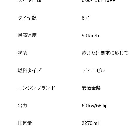
タイヤ仕様
6.00-15LT 10PR
タイヤ数
6+1
最高速度
90 km/h
塗装
赤または要求に応じて
燃料タイプ
ディーゼル
エンジンブランド
安徽全柴
出力
50 kw/68 hp
排気量
2270 ml