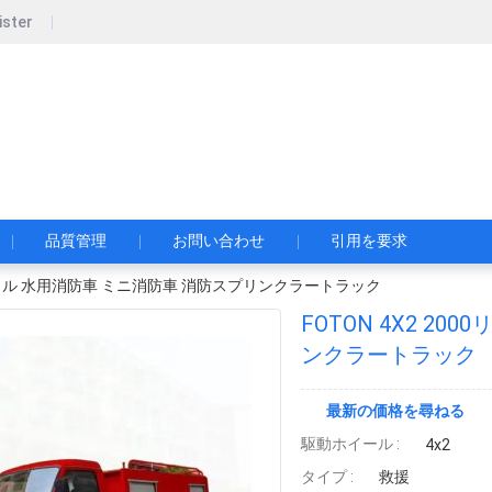
ister
pecial Automobile Co., Ltd.
限公司
品質管理
お問い合わせ
引用を要求
0リットル 水用消防車 ミニ消防車 消防スプリンクラートラック
FOTON 4X2 2
ンクラートラック
最新の価格を尋ねる
駆動ホイール :
4x2
タイプ :
救援