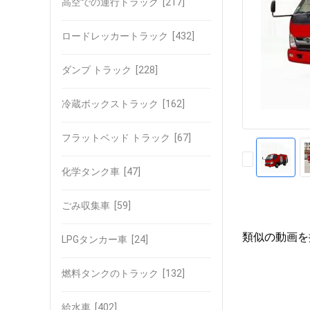
高空での運行トラック
[217]
ロードレッカートラック
[432]
ダンプ トラック
[228]
冷蔵ボックストラック
[162]
フラットベッド トラック
[67]
化学タンク車
[47]
ごみ収集車
[59]
類似の動画を
LPGタンカー車
[24]
燃料タンクのトラック
[132]
給水車
[402]