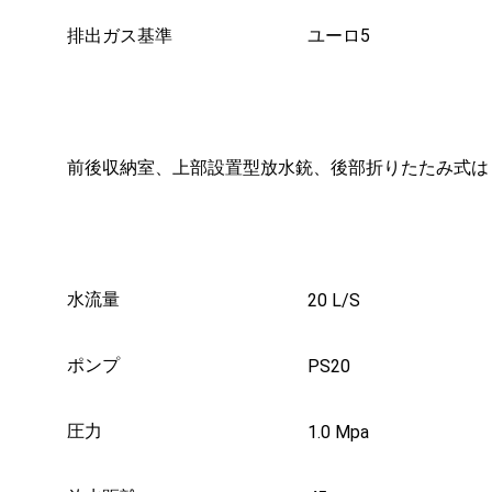
排出ガス基準
ユーロ5
前後収納室、上部設置型放水銃、後部折りたたみ式は
水流量
20 L/S
ポンプ
PS20
圧力
1.0 Mpa