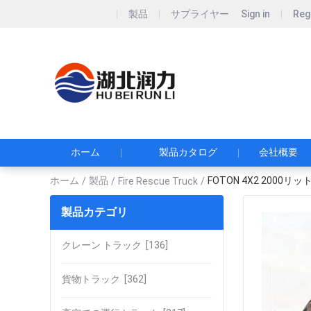
製品
サプライヤー
Sign in
Reg
Hubei Runli S
湖北润力专用汽车有
ホーム
製品カタログ
会社概要
ホーム
製品
FOTON 4X2 200
/
/
Fire Rescue Truck
/
製品カテゴリ
クレーン トラック
[136]
貨物トラック
[362]