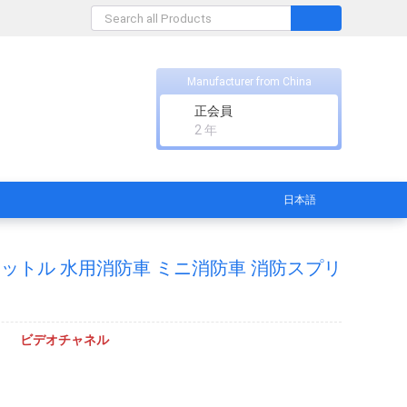
Manufacturer from China
正会員
2 年
日本語
000リットル 水用消防車 ミニ消防車 消防スプリ
ビデオチャネル