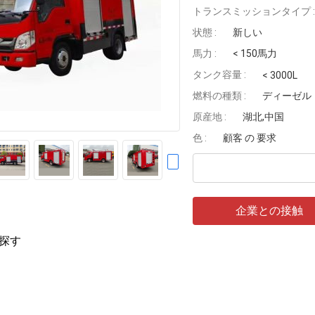
トランスミッションタイプ :
状態 :
新しい
馬力 :
< 150馬力
タンク容量 :
< 3000L
燃料の種類 :
ディーゼル
原産地 :
湖北,中国
色 :
顧客 の 要求
企業との接触
探す