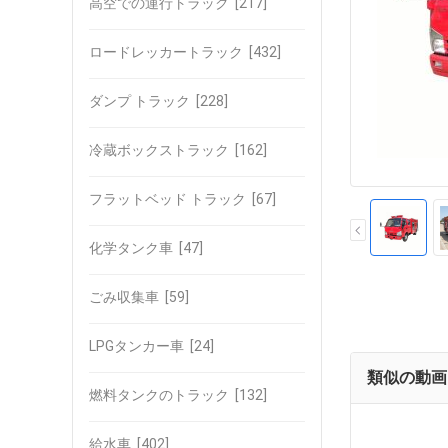
高空での運行トラック
[217]
ロードレッカートラック
[432]
ダンプ トラック
[228]
冷蔵ボックストラック
[162]
フラットベッド トラック
[67]
化学タンク車
[47]
ごみ収集車
[59]
LPGタンカー車
[24]
類似の動画
燃料タンクのトラック
[132]
給水車
[402]