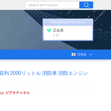
Manufacturer from China
正会員
2 年
日本語
 双列 2000リットル 消防車 消防エンジン
ビデオチャネル