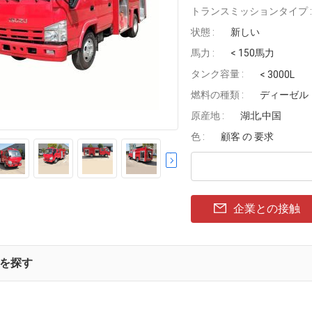
トランスミッションタイプ :
状態 :
新しい
馬力 :
< 150馬力
タンク容量 :
< 3000L
燃料の種類 :
ディーゼル
原産地 :
湖北,中国
色 :
顧客 の 要求
企業との接触
を探す