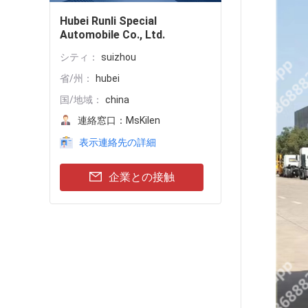
Hubei Runli Special
Automobile Co., Ltd.
シティ：
suizhou
省/州：
hubei
国/地域：
china
連絡窓口：
MsKilen
表示連絡先の詳細
企業との接触