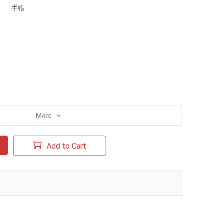
手帳
More
Add to Cart