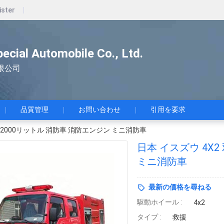
ister
pecial Automobile Co., Ltd.
限公司
品質管理
お問い合わせ
引用を要求
列 2000リットル 消防車 消防エンジン ミニ消防車
日本 イスズウ 4X2
ミニ消防車
最新の価格を尋ねる
駆動ホイール :
4x2
タイプ :
救援