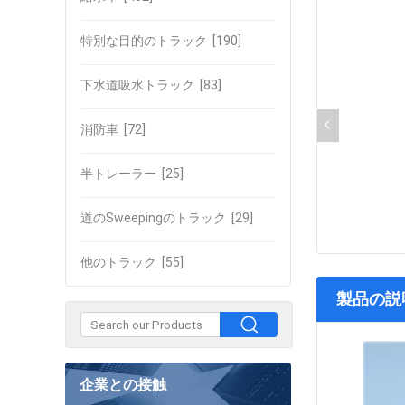
特別な目的のトラック
[190]
下水道吸水トラック
[83]
消防車
[72]
半トレーラー
[25]
道のSweepingのトラック
[29]
他のトラック
[55]
製品の説
企業との接触