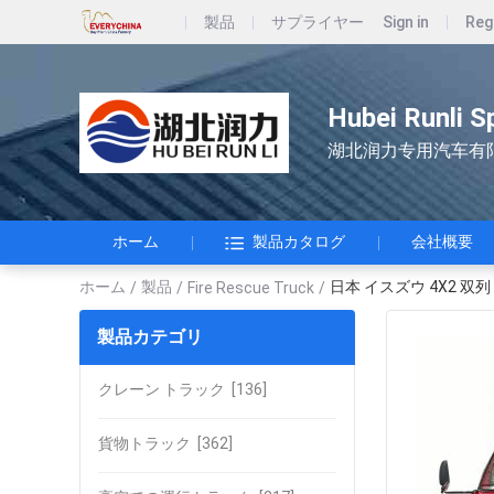
製品
サプライヤー
Sign in
Reg
Hubei Runli S
湖北润力专用汽车有
ホーム
製品カタログ
会社概要
ホーム
製品
日本 イスズウ 4X2 双
/
/
Fire Rescue Truck
/
製品カテゴリ
クレーン トラック
[136]
貨物トラック
[362]