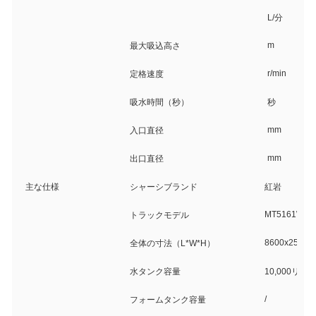
L/分
m
最大吸込高さ
r/min
定格速度
吸水時間（秒）
秒
mm
入口直径
mm
出口直径
主な仕様
シャーシブランド
紅岩
MT5161WTF
トラックモデル
8600x2500x
全体の寸法（L*W*H）
水タンク容量
10,000リッ
/
フォームタンク容量