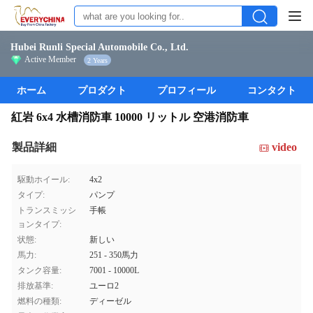
Hubei Runli Special Automobile Co., Ltd.
Active Member
2 Years
ホーム
プロダクト
プロフィール
コンタクト
紅岩 6x4 水槽消防車 10000 リットル 空港消防車
製品詳細
video
駆動ホイール:
4x2
タイプ:
パンプ
トランスミッシ
手帳
ョンタイプ:
状態:
新しい
馬力:
251 - 350馬力
タンク容量:
7001 - 10000L
排放基準:
ユーロ2
燃料の種類:
ディーゼル