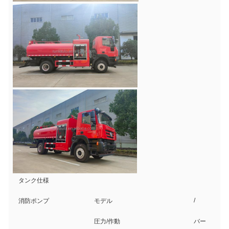
タンク仕様
/
消防ポンプ
モデル
圧力/作動
バー