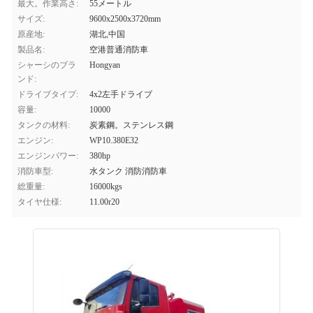
最大。作業高さ:
55メートル
サイズ:
9600x2500x3720mm
原産地:
湖北,中国
製品名:
空港普通消防車
シャーシのブラ
Hongyan
ンド:
ドライブタイプ:
4x2左手ドライブ
容量:
10000
タンクの材料:
炭素鋼。ステンレス鋼
エンジン:
WP10.380E32
エンジンパワー:
380hp
消防車型:
水タンク 消防消防車
総重量:
16000kgs
タイヤ仕様:
11.00r20