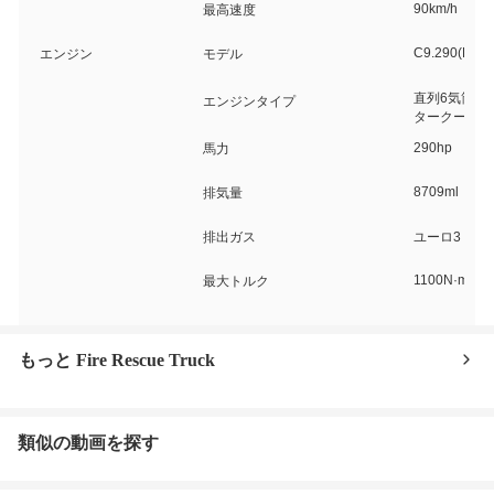
90km/h
最高速度
C9.290(F2C
エンジン
モデル
直列6気筒、
エンジンタイプ
タークーラー
290hp
馬力
8709ml
排気量
排出ガス
ユーロ3
1100N·m
最大トルク
もっと Fire Rescue Truck
類似の動画を探す