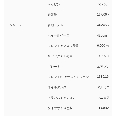
キャビン
シングルキャ
16,000 kg
総質量
シャーシ
駆動モデル
4X2左ハンド
ホイールベース
4200mmまた
6,000 kg
フロントアクスル荷重
16000 kg
リアアクスル荷重
ブレーキ
エアブレーキ
1335/1900 
フロント/リアサスペンション
オイルタンク
アルミニウム
トランスミッション
マニュアル
タイヤサイズと数
11.00R2