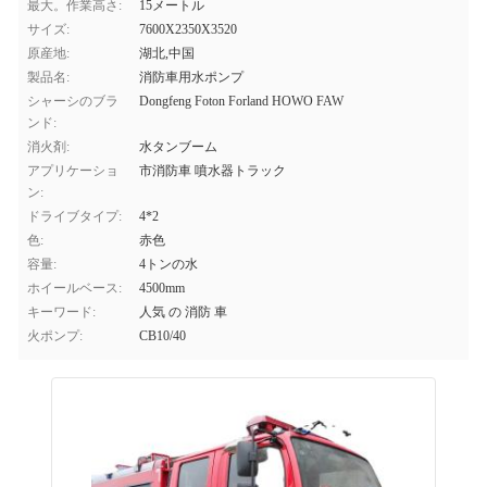
最大。作業高さ:
15メートル
サイズ:
7600X2350X3520
原産地:
湖北,中国
製品名:
消防車用水ポンプ
シャーシのブラ
Dongfeng Foton Forland HOWO FAW
ンド:
消火剤:
水タンブーム
アプリケーショ
市消防車 噴水器トラック
ン:
ドライブタイプ:
4*2
色:
赤色
容量:
4トンの水
ホイールベース:
4500mm
キーワード:
人気 の 消防 車
火ポンプ:
CB10/40