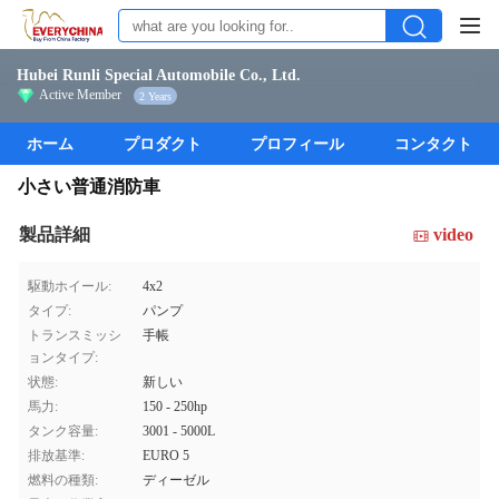
Hubei Runli Special Automobile Co., Ltd.
Active Member
2 Years
ホーム
プロダクト
プロフィール
コンタクト
小さい普通消防車
製品詳細
video
駆動ホイール:
4x2
タイプ:
パンプ
トランスミッシ
手帳
ョンタイプ:
状態:
新しい
馬力:
150 - 250hp
タンク容量:
3001 - 5000L
排放基準:
EURO 5
燃料の種類:
ディーゼル