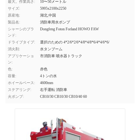
最大。作業高さ:
10〜50メートル
サイズ:
5995x2100x2250
原産地:
湖北,中国
製品名:
消防車用水ポンプ
シャーシのブラ
Dongfeng Foton Forland HOWO FAW
ンド:
ドライブタイプ:
選択のための 4*2/6*2/6*4/8*4/8*6/4*4/6*6/
消火剤:
水タンブーム
アプリケーショ
市消防車 噴水器トラック
ン:
色:
赤色
容量:
4トンの水
ホイールベース:
4600mm
ステアリング:
右手運転 消防車
火ポンプ:
CB10/30 CB10/30 CB10/40 60