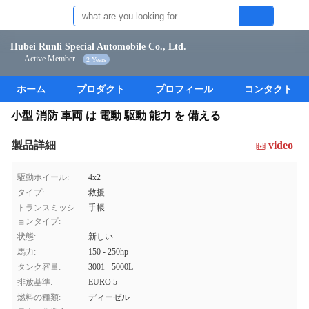
Hubei Runli Special Automobile Co., Ltd.
Active Member
2 Years
ホーム
プロダクト
プロフィール
コンタクト
小型 消防 車両 は 電動 駆動 能力 を 備える
製品詳細
video
駆動ホイール:
4x2
タイプ:
救援
トランスミッシ
手帳
ョンタイプ:
状態:
新しい
馬力:
150 - 250hp
タンク容量:
3001 - 5000L
排放基準:
EURO 5
燃料の種類:
ディーゼル