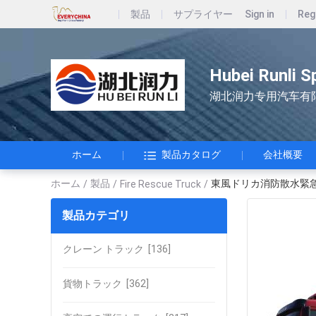
製品
サプライヤー
Sign in
Reg
Hubei Runli S
湖北润力专用汽车有
ホーム
製品カタログ
会社概要
ホーム
製品
東風ドリカ消防散水緊
/
/
Fire Rescue Truck
/
製品カテゴリ
クレーン トラック
[136]
貨物トラック
[362]