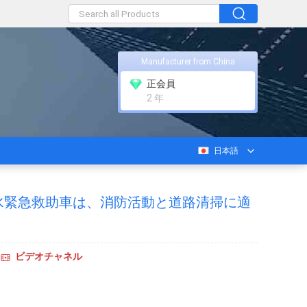
Manufacturer from China
正会員
2 年
日本語
水緊急救助車は、消防活動と道路清掃に適
ビデオチャネル