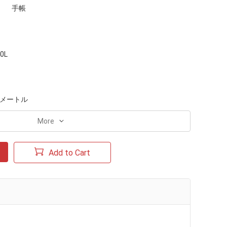
手帳
00L
0メートル
More
Add to Cart