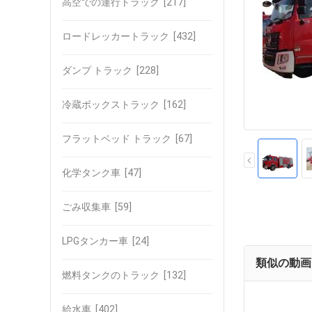
高空での運行トラック
[217]
ロードレッカートラック
[432]
ダンプ トラック
[228]
冷蔵ボックストラック
[162]
フラットベッド トラック
[67]
化学タンク車
[47]
ごみ収集車
[59]
LPGタンカー車
[24]
類似の動画
燃料タンクのトラック
[132]
給水車
[402]