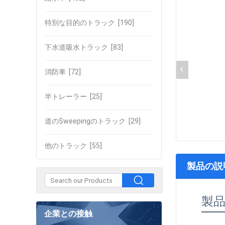
特別な目的のトラック
[190]
下水道吸水トラック
[83]
消防車
[72]
半トレーラー
[25]
道のSweepingのトラック
[29]
他のトラック
[55]
製品の説
製
企業との接触