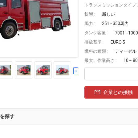
トランスミッションタイプ :
状態 :
新しい
馬力 :
251 - 350馬力
タンク容量 :
7001 - 100
排放基準 :
EURO 5
燃料の種類 :
ディーゼル
最大。作業高さ :
10～8
企業との接触
を探す