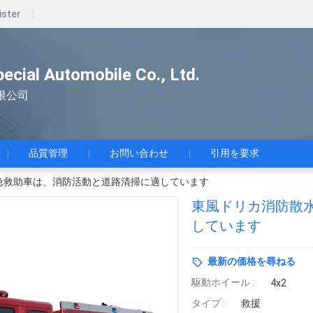
ister
pecial Automobile Co., Ltd.
限公司
品質管理
お問い合わせ
引用を要求
急救助車は、消防活動と道路清掃に適しています
東風ドリカ消防散
しています
最新の価格を尋ねる
駆動ホイール :
4x2
タイプ :
救援