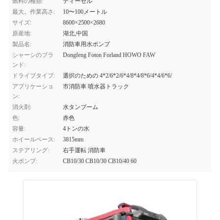
燃料の種類:
ディーゼル
最大。作業高さ:
10〜100メートル
サイズ:
8600×2500×2680
原産地:
湖北,中国
製品名:
消防車用水ポンプ
シャーシのブラ
Dongfeng Foton Forland HOWO FAW
ンド:
ドライブタイプ:
選択のための 4*2/6*2/6*4/8*4/8*6/4*4/6*6/
アプリケーショ
市消防車 噴水器トラック
ン:
消火剤:
水タンブーム
色:
赤色
容量:
4トンの水
ホイールベース:
3815mm
ステアリング:
右手運転 消防車
火ポンプ:
CB10/30 CB10/30 CB10/40 60