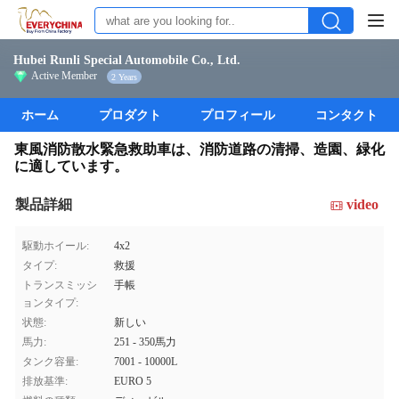
Hubei Runli Special Automobile Co., Ltd.
Active Member
2 Years
ホーム
プロダクト
プロフィール
コンタクト
東風消防散水緊急救助車は、消防道路の清掃、造園、緑化
に適しています。
製品詳細
video
駆動ホイール:
4x2
タイプ:
救援
トランスミッシ
手帳
ョンタイプ:
状態:
新しい
馬力:
251 - 350馬力
タンク容量:
7001 - 10000L
排放基準:
EURO 5