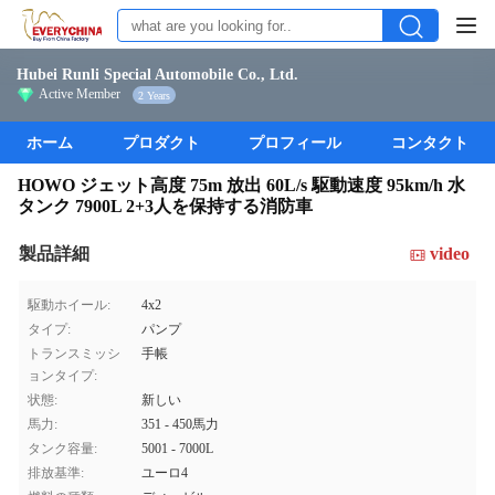
Hubei Runli Special Automobile Co., Ltd.
Active Member
2 Years
ホーム
プロダクト
プロフィール
コンタクト
HOWO ジェット高度 75m 放出 60L/s 駆動速度 95km/h 水
タンク 7900L 2+3人を保持する消防車
製品詳細
video
駆動ホイール:
4x2
タイプ:
パンプ
トランスミッシ
手帳
ョンタイプ:
状態:
新しい
馬力:
351 - 450馬力
タンク容量:
5001 - 7000L
排放基準:
ユーロ4