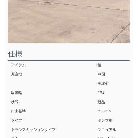
仕様
アイテム
値
原産地
中国
湖北省
4X2
駆動輪
状態
新品
排出基準
ユーロ4
タイプ
ポンプ車
トランスミッションタイプ
マニュアル