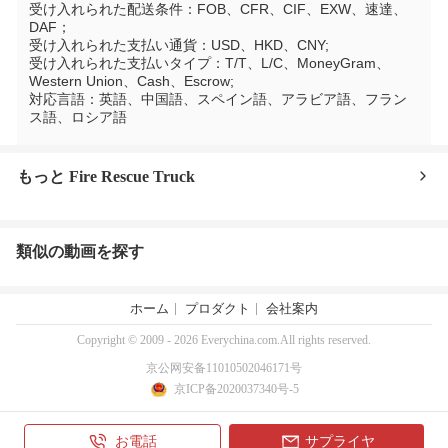
受け入れられた配送条件：FOB、CFR、CIF、EXW、速達、
DAF；
受け入れられた支払い通貨：USD、HKD、CNY;
受け入れられた支払いタイプ：T/T、L/C、MoneyGram、
Western Union、Cash、Escrow;
対応言語：英語、中国語、スペイン語、アラビア語、フラン
ス語、ロシア語
もっと Fire Rescue Truck
類似の動画を探す
ホーム
プロダクト
会社案内
Copyright © 2009 - 2026 Everychina.com.All rights reserved.
京公网安备11010502046171号
京ICP备2020037340号-5
お電話
サプライヤ