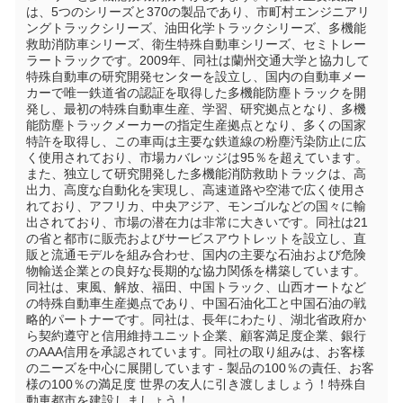
は、5つのシリーズと370の製品であり、市町村エンジニアリ
ングトラックシリーズ、油田化学トラックシリーズ、多機能
救助消防車シリーズ、衛生特殊自動車シリーズ、セミトレー
ラートラックです。2009年、同社は蘭州交通大学と協力して
特殊自動車の研究開発センターを設立し、国内の自動車メー
カーで唯一鉄道省の認証を取得した多機能防塵トラックを開
発し、最初の特殊自動車生産、学習、研究拠点となり、多機
能防塵トラックメーカーの指定生産拠点となり、多くの国家
特許を取得し、この車両は主要な鉄道線の粉塵汚染防止に広
く使用されており、市場カバレッジは95％を超えています。
また、独立して研究開発した多機能消防救助トラックは、高
出力、高度な自動化を実現し、高速道路や空港で広く使用さ
れており、アフリカ、中央アジア、モンゴルなどの国々に輸
出されており、市場の潜在力は非常に大きいです。同社は21
の省と都市に販売およびサービスアウトレットを設立し、直
販と流通モデルを組み合わせ、国内の主要な石油および危険
物輸送企業との良好な長期的な協力関係を構築しています。
同社は、東風、解放、福田、中国トラック、山西オートなど
の特殊自動車生産拠点であり、中国石油化工と中国石油の戦
略的パートナーです。同社は、長年にわたり、湖北省政府か
ら契約遵守と信用維持ユニット企業、顧客満足度企業、銀行
のAAA信用を承認されています。同社の取り組みは、お客様
のニーズを中心に展開しています - 製品の100％の責任、お客
様の100％の満足度 世界の友人に引き渡しましょう！特殊自
動車都市を建設しましょう！