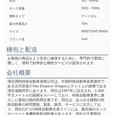
351 - 450hp
馬力
5001 - 7000L
タンク容量
燃料タイプ
ディーゼル
75m
最大作業高さ
8600*2540*3600m
サイズ
runli
ブランド名
梱包と配送
お客様の商品をより安全に確保するために、専門的で環境に
優しく、便利で効率的な梱包サービスが提供されます。
会社概要
湖北潤利特殊自動車有限公司は、中国特殊自動車産業都市で
ある古代音楽のYan Emperor Dragonとチャイムの故郷である
湖北省随州市にあります。同社は1997年に設立され、1,400
平方メートルの面積をカバーしており、特殊自動車業界に参
入した最初の国内民間企業です。同社は、あらゆる種類の特
殊自動車の研究開発、製造、販売、サービスに注力してお
り、同社の2つの特殊自動車生産ラインには、最先端のタンク
ローリーと多機能救助消防車があります。同社の主要製品