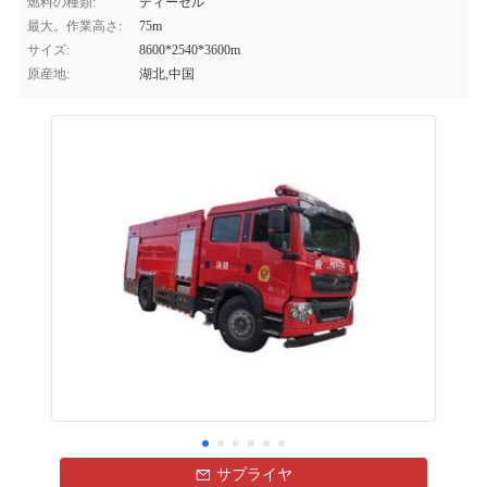
燃料の種類:
ディーゼル
最大。作業高さ:
75m
サイズ:
8600*2540*3600m
原産地:
湖北,中国
サプライヤ