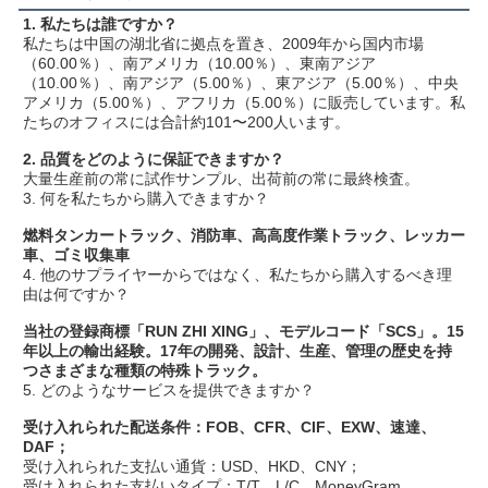
1. 私たちは誰ですか？
私たちは中国の湖北省に拠点を置き、2009年から国内市場
（60.00％）、南アメリカ（10.00％）、東南アジア
（10.00％）、南アジア（5.00％）、東アジア（5.00％）、中央
アメリカ（5.00％）、アフリカ（5.00％）に販売しています。私
たちのオフィスには合計約101〜200人います。
2. 品質をどのように保証できますか？
大量生産前の常に試作サンプル、出荷前の常に最終検査。
3. 何を私たちから購入できますか？
燃料タンカートラック、消防車、高高度作業トラック、レッカー
車、ゴミ収集車
4. 他のサプライヤーからではなく、私たちから購入するべき理
由は何ですか？
当社の登録商標「RUN ZHI XING」、モデルコード「SCS」。15
年以上の輸出経験。17年の開発、設計、生産、管理の歴史を持
つさまざまな種類の特殊トラック。
5. どのようなサービスを提供できますか？
受け入れられた配送条件：FOB、CFR、CIF、EXW、速達、
DAF；
受け入れられた支払い通貨：USD、HKD、CNY；
受け入れられた支払いタイプ：T/T、L/C、MoneyGram、