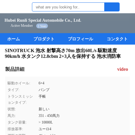
Hubei Runli Special Automobile Co., Ltd.
Active Member
2 Years
ホーム
プロダクト
プロフィール
コンタクト
SINOTRUCK 泡水 射撃高さ70m 放出60L/s 駆動速度
90km/h 水タンク12.8cbm 2+3人を保持する 泡水消防車
製品詳細
video
駆動ホイール:
6×4
タイプ:
パンプ
トランスミッシ
手帳
ョンタイプ:
状態:
新しい
馬力:
351 - 450馬力
タンク容量:
> 10000L
排放基準:
ユーロ4