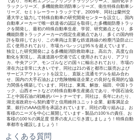
であり、市町村エンジニアリングトラックシリーズ、油田化学ト
ラックシリーズ、多機能救助消防車シリーズ、衛生特殊自動車シ
リーズ、セミトレーラートラックです。2009年、同社は蘭州交
通大学と協力して特殊自動車の研究開発センターを設立し、国内
自動車メーカーで唯一鉄道省の認証を取得した多機能防塵トラッ
クを開発し、最初の特殊自動車生産、学習、研究拠点となり、多
機能防塵トラックメーカーの指定生産拠点であり、多くの国内特
許を取得しており、この車両は主要な鉄道路線の粉塵汚染防止に
広く使用されており、市場カバレッジは95％を超えています。
独立した研究開発による多機能消防救助車は、高出力、高度な自
動化を実現し、高速道路や空港で広く使用されており、アフリ
カ、中央アジア、モンゴルなどの国々に輸出されており、市場の
潜在力は非常に大きいです。同社は21の省と都市に販売および
サービスアウトレットを設立し、直販と流通モデルを組み合わ
せ、国内の大手石油および危険物輸送企業との良好な長期的な協
力関係を構築しています。同社は、東風、解放、福田、中国トラ
ック、山西オートなどの特殊自動車生産拠点であり、中国石油化
工と中国石油の戦略的パートナーです。同社は、長年にわたり、
湖北省政府から契約遵守と信用維持ユニット企業、顧客満足企
業、銀行のAAA信用を承認されています。同社の取り組みは、お
客様のニーズを中心に展開しています - 製品の100％の責任、お
客様の100％の満足度 世界の友人に引き渡しましょう！特殊自動
車都市を建設しましょう！
よくある質問