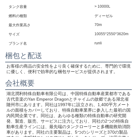
> 10000L
タンク容量
燃料の種類
ディーゼル
70m
最大作業高さ
10055*2550*3620m
サイズ
runli
ブランド名
梱包と配送
お客様の商品の安全性をより良く確保するために、専門的で環境
に優しく、便利で効率的な梱包サービスが提供されます。
会社概要
湖北潤利特殊自動車有限公司は、中国特殊自動車産業都市である
古代音楽のYan Emperor Dragonとチャイムの故郷である湖北省
随州市にあります。同社は1997年に設立され、1,400平方メート
ルの面積をカバーしており、特殊自動車業界に参入した最初の国
内民間企業です。同社は、あらゆる種類の特殊自動車の研究開
発、製造、販売、サービスに注力しており、同社の2つの特殊自
動車生産ラインには、最先端のタンクローリーと多機能救助消防
車があります。同社の主要製品は、5つのシリーズと370の製品