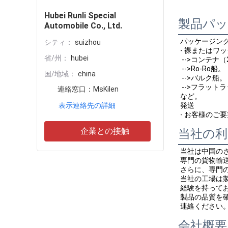
Hubei Runli Special
製品パ
Automobile Co., Ltd.
パッケージン
シティ：
suizhou
- 裸またはワ
省/州：
hubei
 -->コンテナ（
 -->Ro-Ro船。
国/地域：
china
 -->バルク船。
 -->フラット
連絡窓口：
MsKilen
など。
表示連絡先の詳細
発送
- お客様のご
企業との接触
当社の利
当社は中国の
専門の貨物輸
さらに、専門
当社の工場は
経験を持って
製品の品質を
連絡ください
会社概要