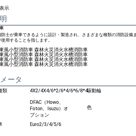
表示
明
防車
消防士が乗車できるように設計・製造され、さまざまな種類の消防設備
が使用することを指します。
ラメータ
種類
4X2/4X4/6*2/6*4/6*6/8*4
駆動輪
DFAC（Howo、
色
Foton、Isuzu）オ
プション
準
Euro2/3/4/5/6