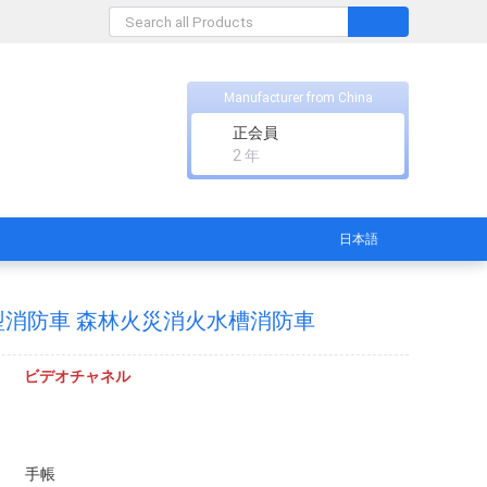
Manufacturer from China
正会員
2 年
日本語
小型消防車 森林火災消火水槽消防車
ビデオチャネル
手帳