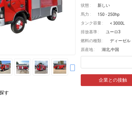
状態 :
新しい
馬力 :
150 - 250hp
タンク容量 :
< 3000L
排放基準 :
ユーロ3
燃料の種類 :
ディーゼル
原産地 :
湖北,中国
企業との接触
探す