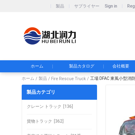
製品
サプライヤー
Sign in
Reg
Hubei Runli S
湖北润力专用汽车有
ホーム
製品カタログ
会社概要
ホーム
製品
工場 DFAC 東風小型
/
/
Fire Rescue Truck
/
製品カテゴリ
クレーン トラック
[136]
貨物トラック
[362]