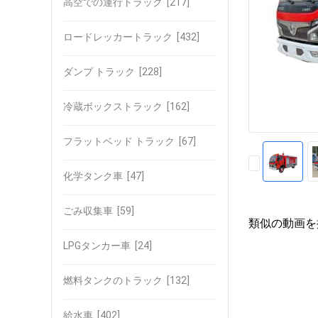
高空での運行トラック
[217]
ロードレッカートラック
[432]
ダンプ トラック
[228]
冷蔵ボックストラック
[162]
フラットベッド トラック
[67]
化学タンク車
[47]
ごみ収集車
[59]
類似の動画を
LPGタンカー車
[24]
燃料タンクのトラック
[132]
給水車
[402]