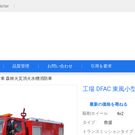
ister
pecial Automobile Co., Ltd.
限公司
品質管理
お問い合わせ
引用を要求
消防車 森林火災消火水槽消防車
工場 DFAC 東風
最新の価格を尋ねる
駆動ホイール :
4x2
タイプ :
救援
トランスミッションタイプ :