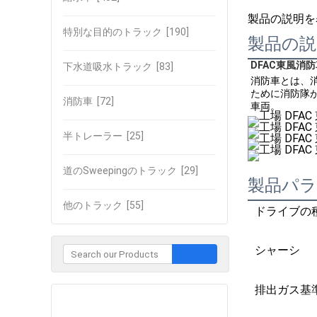
製品の説明を
特別な目的のトラック
[190]
製品の説
DFAC東風消
下水道吸水トラック
[83]
消防車とは、
ために消防隊
消防車
[72]
車両。
半トレーラー
[25]
道のSweepingのトラック
[29]
製品パ
他のトラック
[55]
ドライブの
シャーシ
排出ガス基
企業との接触