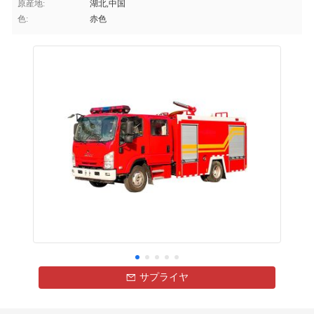
原産地:
湖北,中国
色:
赤色
サプライヤ