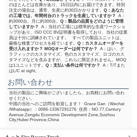
のほとんどは在庫があり、15日以内にお届けできます。特別
注文の場合は、通常、生産に約30日かかります。
Q：あなた
の工場では、年間何台のトラックを生産していますか？
  A：
約3000台。月に約300台。
Q：製品の品質をどのように管理
していますか？
  A：当社の工場には標準的な生産ワークショ
ップがあり、ISO CCC BV証明書を取得しており、当社の従業
員は十分に訓練されています。   すべての製品ユニットは、
厳格な検査プロセスを経ています。
Q：カスタムオーダーを
受け入れますか？ MOQオーダーは何ですか？
  A：はい、グ
ラフィックのカスタマイズ、色のカスタマイズ、ロゴのカス
タマイズなどを含みますが、これらに限定されません。MOQ
は1ユニットです。
Q：支払い条件は何ですか？
  A：T/Tまた
はL/C at sight。
お問い合わせ
当社の製品にご興味がございましたら、お気軽にお問い合わ
せください。
中国の当社へのご訪問を歓迎します！
  Grace Gan（Wechat 
/Whatsapp）：0086-13367291276  住所：
NO.77,Century 
Avenue,Zengdu Economic Development Zone,Suizhou 
City,Hubei Province,China