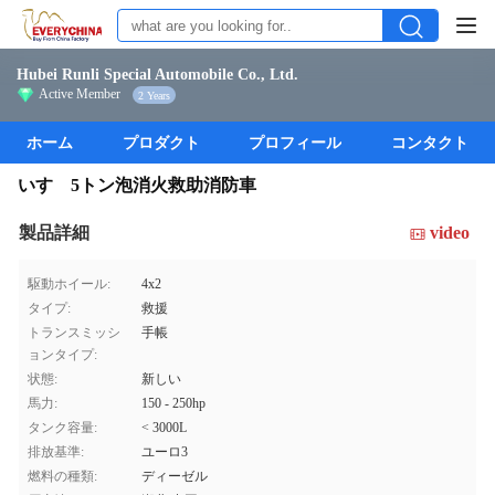
Hubei Runli Special Automobile Co., Ltd.
Active Member
2 Years
ホーム
プロダクト
プロフィール
コンタクト
いすゞ5トン泡消火救助消防車
製品詳細
video
駆動ホイール:
4x2
タイプ:
救援
トランスミッシ
手帳
ョンタイプ:
状態:
新しい
馬力:
150 - 250hp
タンク容量:
< 3000L
排放基準:
ユーロ3
燃料の種類:
ディーゼル