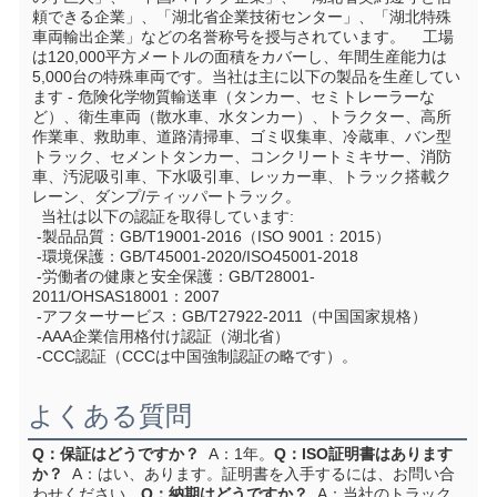
頼できる企業」、「湖北省企業技術センター」、「湖北特殊
車両輸出企業」などの名誉称号を授与されています。    工場
は120,000平方メートルの面積をカバーし、年間生産能力は
5,000台の特殊車両です。当社は主に以下の製品を生産してい
ます - 危険化学物質輸送車（タンカー、セミトレーラーな
ど）、衛生車両（散水車、水タンカー）、トラクター、高所
作業車、救助車、道路清掃車、ゴミ収集車、冷蔵車、バン型
トラック、セメントタンカー、コンクリートミキサー、消防
車、汚泥吸引車、下水吸引車、レッカー車、トラック搭載ク
レーン、ダンプ/ティッパートラック。
  当社は以下の認証を取得しています:
 -製品品質：GB/T19001-2016（ISO 9001：2015）
 -環境保護：GB/T45001-2020/ISO45001-2018
 -労働者の健康と安全保護：GB/T28001-
2011/OHSAS18001：2007
 -アフターサービス：GB/T27922-2011（中国国家規格）
 -AAA企業信用格付け認証（湖北省）
 -CCC認証（CCCは中国強制認証の略です）。
よくある質問
Q：保証はどうですか？
  A：1年。
Q：ISO証明書はあります
か？
  A：はい、あります。証明書を入手するには、お問い合
わせください。
Q：納期はどうですか？
  A：当社のトラック