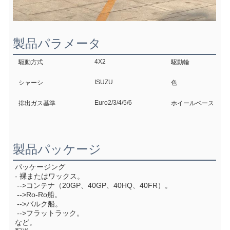
製品パラメータ
4X2
駆動方式
駆動輪
ISUZU
シャーシ
色
Euro2/3/4/5/6
排出ガス基準
ホイールベース
製品パッケージ
パッケージング
- 裸またはワックス。
 -->コンテナ（20GP、40GP、40HQ、40FR）。
 -->Ro-Ro船。
 -->バルク船。
 -->フラットラック。
など。