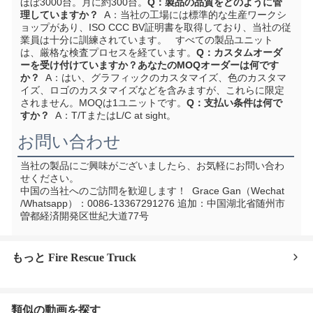
ほぼ3000台。月に約300台。
Q：製品の品質をどのように管
理していますか？
  A：当社の工場には標準的な生産ワークシ
ョップがあり、ISO CCC BV証明書を取得しており、当社の従
業員は十分に訓練されています。   すべての製品ユニット
は、厳格な検査プロセスを経ています。
Q：カスタムオーダ
ーを受け付けていますか？あなたのMOQオーダーは何です
か？
  A：はい、グラフィックのカスタマイズ、色のカスタマ
イズ、ロゴのカスタマイズなどを含みますが、これらに限定
されません。MOQは1ユニットです。
Q：支払い条件は何で
すか？
  A：T/TまたはL/C at sight。
お問い合わせ
当社の製品にご興味がございましたら、お気軽にお問い合わ
せください。
中国の当社へのご訪問を歓迎します！
  Grace Gan（Wechat 
/Whatsapp）：0086-13367291276 追加：
中国湖北省随州市
曽都経済開発区世紀大道77号
もっと Fire Rescue Truck
類似の動画を探す