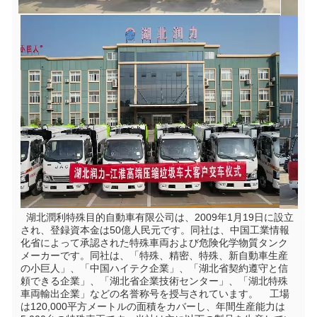
  湖北潤利特殊目的自動車有限公司は、2009年1月19日に設立
され、登録資本金は50億人民元です。同社は、中国工業情報
化省によって承認された特殊車両および危険化学物質タンク
メーカーです。同社は、「特殊、精密、特殊、新自動車生産
の小巨人」、「中国ハイテク企業」、「湖北省契約遵守と信
頼できる企業」、「湖北省企業技術センター」、「湖北特殊
車両輸出企業」などの名誉称号を授与されています。    工場
は120,000平方メートルの面積をカバーし、年間生産能力は