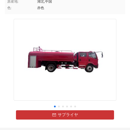
原産地:
湖北,中国
色:
赤色
サプライヤ