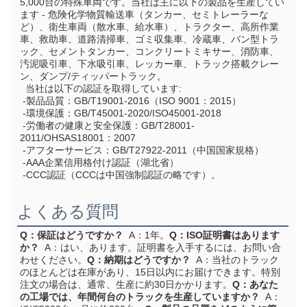
5,000台の特殊車両です。当社は主に以下の製品を生産してい
ます - 危険化学物質輸送車（タンカー、セミトレーラーな
ど）、衛生車両（散水車、給水車）、トラクター、高所作業
車、救助車、道路清掃車、ゴミ収集車、冷蔵車、バン型トラ
ック、セメントタンカー、コンクリートミキサー、消防車、
汚泥吸引車、下水吸引車、レッカー車、トラック搭載クレー
ン、ダンプ/ティッパートラック。
  当社は以下の認証を取得しています:
 -製品品質：GB/T19001-2016（ISO 9001：2015）
 -環境保護：GB/T45001-2020/ISO45001-2018
 -労働者の健康と安全保護：GB/T28001-
2011/OHSAS18001：2007
 -アフターサービス：GB/T27922-2011（中国国家規格）
 -AAA企業信用格付け認証（湖北省）
 -CCC認証（CCCは中国強制認証の略です）。
よくある質問
Q：保証はどうですか？
  A：1年。
Q：ISO証明書はあります
か？
  A：はい、あります。証明書を入手するには、お問い合
わせください。
Q：納期はどうですか？
  A：当社のトラック
のほとんどは在庫があり、15日以内にお届けできます。特別
注文の場合は、通常、生産に約30日かかります。
Q：あなた
の工場では、年間何台のトラックを生産していますか？
  A：