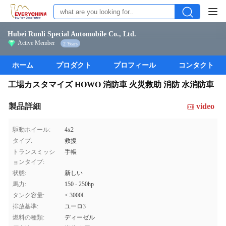
Hubei Runli Special Automobile Co., Ltd.
Active Member
2 Years
ホーム
プロダクト
プロフィール
コンタクト
工場カスタマイズ HOWO 消防車 火災救助 消防 水消防車
製品詳細
video
駆動ホイール:
4x2
タイプ:
救援
トランスミッシ
手帳
ョンタイプ:
状態:
新しい
馬力:
150 - 250hp
タンク容量:
< 3000L
排放基準:
ユーロ3
燃料の種類:
ディーゼル