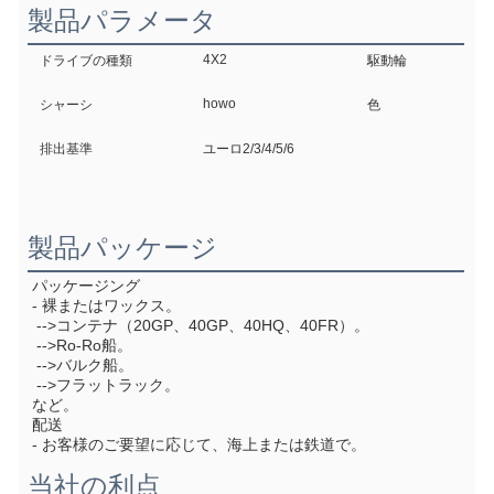
製品パラメータ
4X2
ドライブの種類
駆動輪
howo
シャーシ
色
排出基準
ユーロ2/3/4/5/6
製品パッケージ
パッケージング
- 裸またはワックス。
 -->コンテナ（20GP、40GP、40HQ、40FR）。
 -->Ro-Ro船。
 -->バルク船。
 -->フラットラック。
など。
配送
- お客様のご要望に応じて、海上または鉄道で。
当社の利点