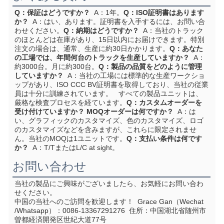
Q：保証はどうですか？
  A：1年。
Q：ISO証明書はあります
か？
  A：はい、あります。証明書を入手するには、お問い合
わせください。
Q：納期はどうですか？
  A：当社のトラック
のほとんどは在庫があり、15日以内にお届けできます。特別
注文の場合は、通常、生産に約30日かかります。
Q：あなた
の工場では、年間何台のトラックを生産していますか？
  A：
約3000台。月に約300台。
Q：製品の品質をどのように管理
していますか？
  A：当社の工場には標準的な生産ワークショ
ップがあり、ISO CCC BV証明書を取得しており、当社の従業
員は十分に訓練されています。   すべての製品ユニットは、
厳格な検査プロセスを経ています。
Q：カスタムオーダーを
受け付けていますか？ MOQオーダーは何ですか？
  A：は
い、グラフィックのカスタマイズ、色のカスタマイズ、ロゴ
のカスタマイズなどを含みますが、これらに限定されませ
ん。当社のMOQは1ユニットです。
Q：支払い条件は何です
か？
  A：T/TまたはL/C at sight。
お問い合わせ
当社の製品にご興味がございましたら、お気軽にお問い合わ
せください。
中国の当社へのご訪問を歓迎します！
  Grace Gan（Wechat 
/Whatsapp）：0086-13367291276  住所：
中国湖北省随州市
曽都経済開発区世紀大道77号