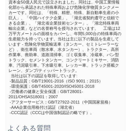
資本金50億人民元で設立されました。同社は、中国工業情報
化部から承認された特殊車両および危険化学物質タンクメー
カーです。同社は、「特殊、精密、特殊、新自動車生産の小
巨人」、「中国ハイテク企業」、「湖北省契約遵守と信頼で
きる企業」、「湖北省企業技術センター」、「湖北特殊車両
輸出企業」などの名誉称号を授与されています。    工場は12
万平方メートルの面積をカバーし、年間5,000台の特殊車両の
生産能力を持っています。当社は主に以下の製品を生産して
います - 危険化学物質輸送車（タンカー、セミトレーラーな
ど）、衛生車両（散水車、水タンカー）、トラクター、高所
作業車、救助車、道路清掃車、ゴミ収集車、冷蔵車、バン型
トラック、セメントタンカー、コンクリートミキサー、消防
車、汚泥吸引車、下水吸引車、レッカー車、トラック搭載ク
レーン、ダンプ/ティッパートラック。
  当社は以下の認証を取得しています:
 -製品品質：GB/T19001-2016（ISO 9001：2015）
 -環境保護：GB/T45001-2020/ISO45001-2018
 -労働者の健康と安全保護：GB/T28001-
2011/OHSAS18001：2007
 -アフターサービス：GB/T27922-2011（中国国家規格）
 -AAA企業信用格付け認証（湖北省）
 -CCC認証（CCCは中国強制認証の略です）。
よくある質問