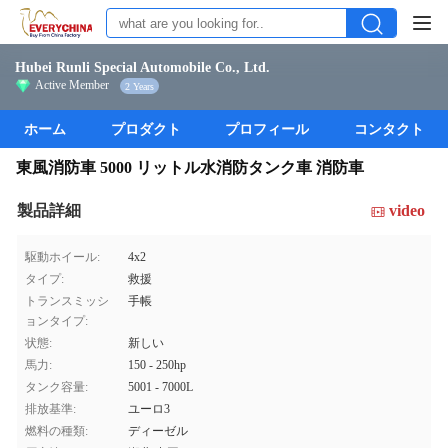
Hubei Runli Special Automobile Co., Ltd.
Active Member
2 Years
ホーム
プロダクト
プロフィール
コンタクト
東風消防車 5000 リットル水消防タンク車 消防車
製品詳細
video
駆動ホイール:
4x2
タイプ:
救援
トランスミッシ
手帳
ョンタイプ:
状態:
新しい
馬力:
150 - 250hp
タンク容量:
5001 - 7000L
排放基準:
ユーロ3
燃料の種類:
ディーゼル