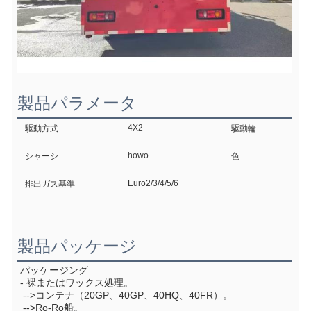
製品パラメータ
4X2
駆動方式
駆動輪
howo
シャーシ
色
Euro2/3/4/5/6
排出ガス基準
製品パッケージ
パッケージング
- 裸またはワックス処理。
 -->コンテナ（20GP、40GP、40HQ、40FR）。
 -->Ro-Ro船。