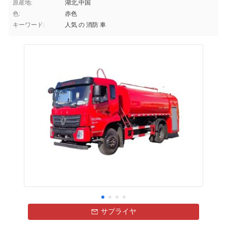
原産地:
湖北,中国
色:
赤色
キーワード:
人気 の 消防 車
サプライヤ