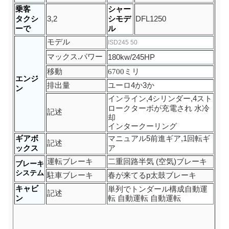
乗客
シャー
タクシ
3,2
シモデ
DFL1250
ーで
ル
モデル
ISD245 50
マックス.パワー
180kw/245
HP
移動
6700
ミリ
エンジ
排出量
ユーロ
4か3か
ン
インライン
,
4
シリンダー,4スト
ローク
ターボが充電され 水冷
記述
却
インタークーリング
ギアボ
マニュアル
5
前進ギア,1回転ギ
記述
ックス
ア
運転ブレーキ
二重回路
半気 (空気)
ブレーキ
ブレーキ
システム
駐車ブレーキ
春が来てる
p
太鼓ブレーキ
キャビ
単列で
トンダール
構成
自動運
記述
ン
転 自動運転 自動運転