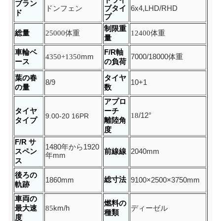
ドライ
ブラン
ドンフェン
ブタイ
6x4,LHD/RHD
ド
プ
制限重
総量
25000
体重
12400
体重
量
車輪ベ
F/R軸
4350+1350
mm
7000/18000
体重
ース
の負荷
葉の春
タイヤ
8/9
10+1
の量
数
アプロ
タイヤ
ーチ
18
/12
°
9.00-20 16PR
タイプ
離陸角
度
F/R サ
1480年から1920
スペン
前線線
2040mm
年
mm
ス
後ろの
総寸法
1860
mm
9100×2500×3750mm
軌跡
車両の
燃料の
最大速
85
km/h
ディーゼル
種類
度