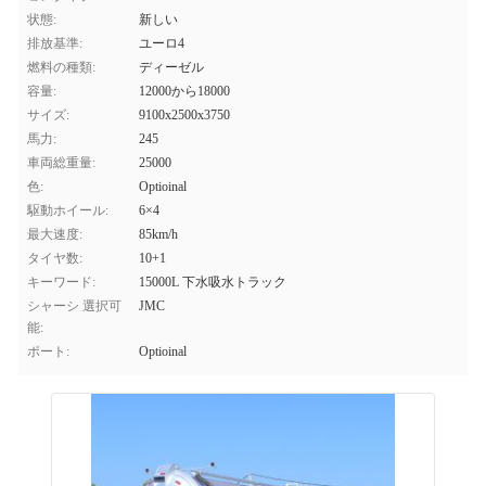
状態:
新しい
排放基準:
ユーロ4
燃料の種類:
ディーゼル
容量:
12000から18000
サイズ:
9100x2500x3750
馬力:
245
車両総重量:
25000
色:
Optioinal
駆動ホイール:
6×4
最大速度:
85km/h
タイヤ数:
10+1
キーワード:
15000L 下水吸水トラック
シャーシ 選択可
JMC
能:
ポート:
Optioinal