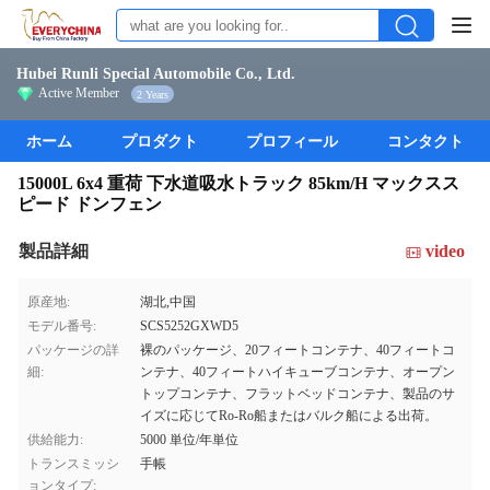
Hubei Runli Special Automobile Co., Ltd.
Active Member
2 Years
ホーム
プロダクト
プロフィール
コンタクト
15000L 6x4 重荷 下水道吸水トラック 85km/H マックスス
ピード ドンフェン
製品詳細
video
原産地:
湖北,中国
モデル番号:
SCS5252GXWD5
パッケージの詳
裸のパッケージ、20フィートコンテナ、40フィートコ
細:
ンテナ、40フィートハイキューブコンテナ、オープン
トップコンテナ、フラットベッドコンテナ、製品のサ
イズに応じてRo-Ro船またはバルク船による出荷。
供給能力:
5000 単位/年単位
トランスミッシ
手帳
ョンタイプ: