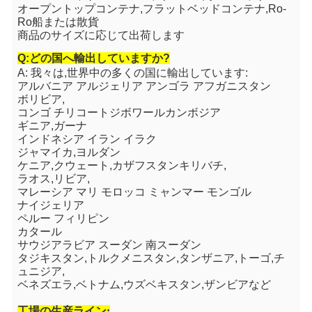
オープントップコンテナ,フラットベッドコンテナ,Ro-
Ro船または散貨
商品のサイズに応じて出荷します
Q:どの国へ輸出していますか?
A: 我々は,世界中の多くの国に輸出しています:
アルバニア アルジェリア アンゴラ アフガニスタン
ボリビア
,
コンゴ チリ
コートジボワール
カンボジア
ギニア,ガーナ
インドネシア イラン イラク
ジャマイカ,ヨルダン
ケニア,クウェート,カザフスタン
キリバチ
,
ラオス,リビア,
マレーシア マリ モロッコ ミャンマー モンゴル
ナイジェリア
ペルー フィリピン
カタール
サウジアラビア スーダン 南スーダン
タジキスタン,トルクメニスタン,タンザニア,トーゴ,チ
ュニジア,
ベネズエラ,ベトナム,ウズベキスタン,ザンビアなど
工場の生産ライン: