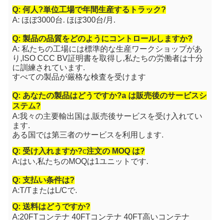
Q: 何人?
単位
工場で年間生産するトラック?
A: ほぼ3000台. ほぼ300台/月.
Q: 製品の品質をどのようにコントロールしますか?
A: 私たちの工場には標準的な生産ワークショップがあ
り,ISO CCC BV証明書を取得し,私たちの労働者は十分
に訓練されています.
すべての製品が厳格な検査を受けます
Q: あなたの製品はどうですか?
a は
販売後のサービスシ
ステム?
A:我々の主要輸出国は,販売後サービスを受け入れてい
ます.
ある国では第三者のサービスを利用します.
Q: 受け入れますか?
c
注文の MOQ は?
A:はい,私たちのMOQは1ユニットです.
Q: 支払い条件は?
A:T/TまたはL/Cで.
Q: 送料はどうですか?
A:20FTコンテナ 40FTコンテナ 40FT高いコンテナ