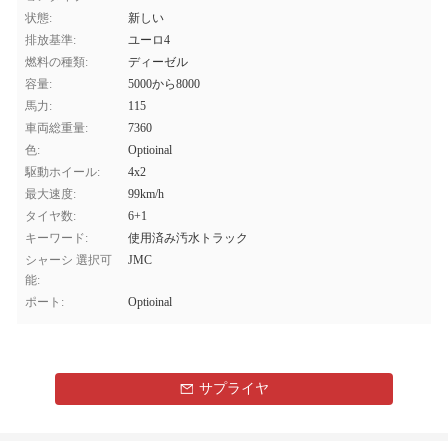
状態:
新しい
排放基準:
ユーロ4
燃料の種類:
ディーゼル
容量:
5000から8000
馬力:
115
車両総重量:
7360
色:
Optioinal
駆動ホイール:
4x2
最大速度:
99km/h
タイヤ数:
6+1
キーワード:
使用済み汚水トラック
シャーシ 選択可
JMC
能:
ポート:
Optioinal
サプライヤ