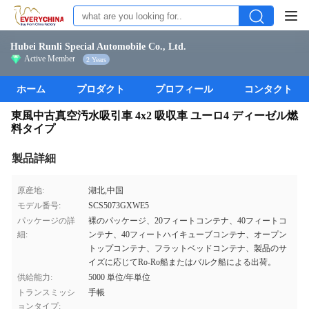
Hubei Runli Special Automobile Co., Ltd.
Active Member
2 Years
ホーム
プロダクト
プロフィール
コンタクト
東風中古真空汚水吸引車 4x2 吸収車 ユーロ4 ディーゼル燃
料タイプ
製品詳細
原産地:
湖北,中国
モデル番号:
SCS5073GXWE5
パッケージの詳
裸のパッケージ、20フィートコンテナ、40フィートコ
細:
ンテナ、40フィートハイキューブコンテナ、オープン
トップコンテナ、フラットベッドコンテナ、製品のサ
イズに応じてRo-Ro船またはバルク船による出荷。
供給能力:
5000 単位/年単位
トランスミッシ
手帳
ョンタイプ: