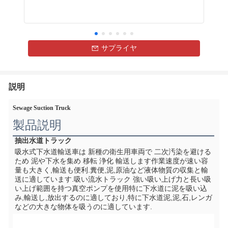
サプライヤ
説明
Sewage Suction Truck
製品説明
抽出水道トラック
吸水式下水道輸送車は 新種の衛生用車両で 二次汚染を避ける
ため 泥や下水を集め 移転 浄化 輸送します作業速度が速い容
量も大きく,輸送も便利.糞便,泥,原油など液体物質の収集と輸
送に適しています.吸い流水トラック 強い吸い上げ力と長い吸
い上げ範囲を持つ真空ポンプを使用特に下水道に泥を吸い込
み,輸送し,放出するのに適しており,特に下水道泥,泥,石,レンガ
などの大きな物体を吸うのに適しています.