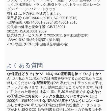
タンカー,コンクリートミキサー,消防トラック,肥料吸いトラ
ック,下水道吸いトラック,牽引トラック,トラック式クレーン
ダンパー・ティパー・トラック
弊社は,以下の認証を通過しました.
製品品質: GB/T19001-2016 (ISO 9001:2015)
-環境保護: GB/T45001-2020/ISO45001-2018
労働者の健康と安全保護: GB/T28001-
2011/OHSAS18001:2007
販売後のサービス:GB/T27922-2011 ((中国国家標準)
-AAA企業信用格付け認定 (湖北省)
-CCC認証 (CCCは中国義務証明書の略)
よくある質問
Q:保証はどうですか?
A: 1年
Q:ISO証明書を持っていますか?
A:はい,私たちは,私たちの証明書を取得するために私たちに連
絡してください.
Q:配達時間は?
A: 私たちのトラックの大半は,
ストックがあります. 15日以内に届けることができます. 特別
に注文された場合は,通常,生産に約30日が必要です.
Q:あなた
の工場は年に何台のトラックを生産していますか?
A: ほぼ
3000台. ほぼ300台/月.
Q: 製品の品質をどのようにコントロー
ルしますか?
A: 私たちの工場には標準的な生産ワークショッ
プがあり,ISO CCC BV証明書を取得し,私たちの労働者は十分