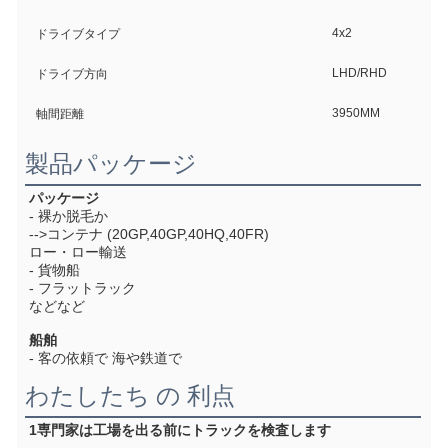
4x2
ドライブタイプ
LHD/RHD
ドライブ方向
3950MM
軸間距離
製品パッケージ
パッケージ
- 裸か脱毛か
-->コンテナ (20GP,40GP,40HQ,40FR)
ロー・ロー輸送
- 貨物船
- フラットラック
などなど
船舶
- 客の依頼で 海や鉄道で
わたしたち の 利点
1専門家は工場を出る前にトラックを検査します