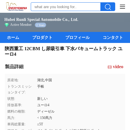
Hubei Runli Special Automobile Co., Ltd.
Active Member
2 Years
ホーム
プロダクト
プロフィール
コンタクト
陝西重工 12CBM し尿吸引車 下水バキュームトラック ユ
ーロ4
製品詳細
video
原産地:
湖北,中国
トランスミッシ
手帳
ョンタイプ:
状態:
新しい
排放基準:
ユーロ4
燃料の種類:
ディーゼル
馬力:
< 150馬力
車両総重量:
≤5T