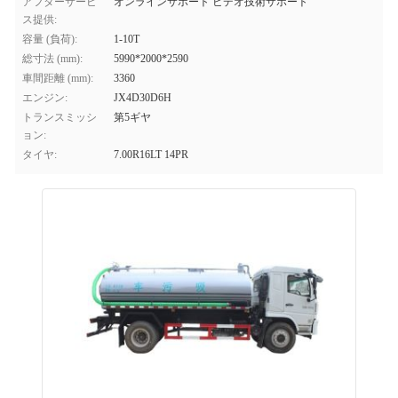
アフターサービ
オンラインサポート ビデオ技術サポート
ス提供:
容量 (負荷):
1-10T
総寸法 (mm):
5990*2000*2590
車間距離 (mm):
3360
エンジン:
JX4D30D6H
トランスミッシ
第5ギヤ
ョン:
タイヤ:
7.00R16LT 14PR