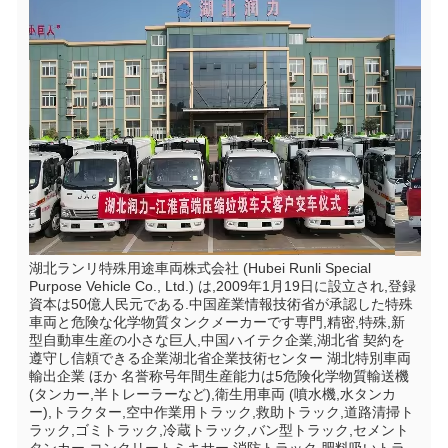
湖北ランリ特殊用途車両株式会社 (Hubei Runli Special 
Purpose Vehicle Co., Ltd.) は,2009年1月19日に設立され,登録
資本は50億人民元である.中国産業情報技術省が承認した特殊
車両と危険な化学物質タンクメーカーです専門,精密,特殊,新
型自動車生産の小さな巨人,中国ハイテク企業,湖北省 契約を
遵守し信頼できる企業湖北省企業技術センター 湖北特別車両
輸出企業 ほか 名誉称号年間生産能力は5危険化学物質輸送機 
(タンカー,半トレーラーなど),衛生用車両 (噴水機,水タンカ
ー),トラクター,空中作業用トラック,救助トラック,道路清掃ト
ラック,ゴミトラック,冷蔵トラック,バン型トラック,セメント