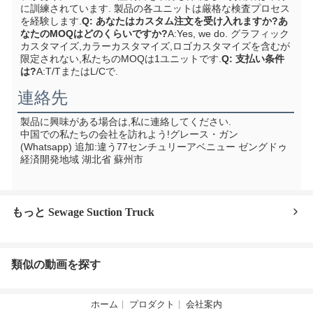
に訓練されています. 製品の各ユニットは厳格な検査プロセス
を経験します.
Q: あなたはカスタム注文を受け入れますか?あ
なたのMOQはどのくらいですか?
A:Yes, we do. グラフィック
カスタマイズ,カラーカスタマイズ,ロゴカスタマイズを含むが
限定されない,私たちのMOQは1ユニットです.
Q: 支払い条件
は?
A:T/TまたはL/Cで.
連絡先
製品に興味がある場合は,私に連絡してください.
中国での私たちの会社を訪れよう!
グレース・ガン 
(Whatsapp) 追加:
違う77センチュリーアベニュー ゼングドゥ
経済開発地域 湖北省 蘇州市
もっと Sewage Suction Truck
類似の動画を探す
ホーム
プロダクト
会社案内