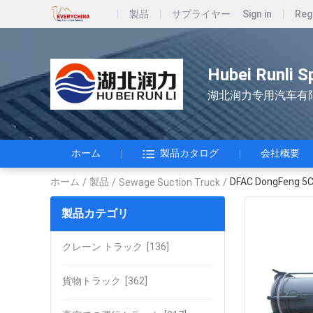
製品
サプライヤー
Sign in
Reg
Hubei Runli S
湖北润力专用汽车有
ホーム
製品カタログ
会社概要
ホーム
製品
DFAC DongFe
/
/
Sewage Suction Truck
/
製品カテゴリ
クレーン トラック
[136]
貨物トラック
[362]