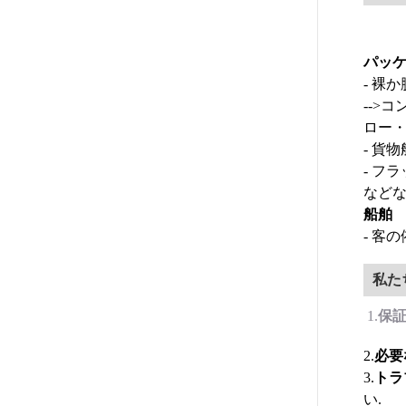
パッ
- 裸
-->コン
ロー
- 貨物
- フ
など
船舶
- 客
私た
保
1.
必要
2.
トラ
3.
い.