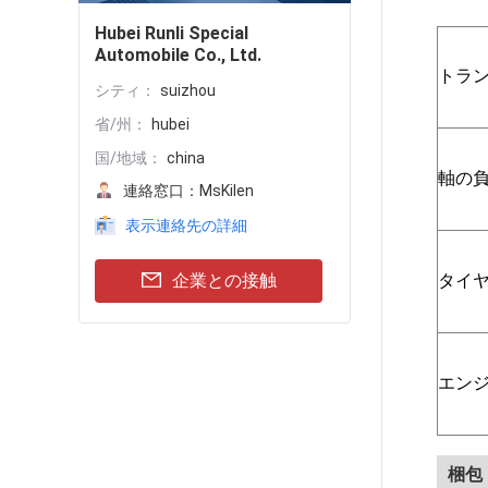
Hubei Runli Special
Automobile Co., Ltd.
トラ
シティ：
suizhou
省/州：
hubei
国/地域：
china
軸の負荷
連絡窓口：
MsKilen
表示連絡先の詳細
企業との接触
タイ
エン
梱包