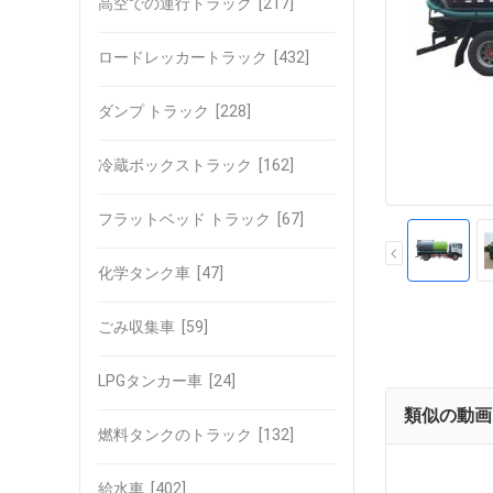
高空での運行トラック
[217]
ロードレッカートラック
[432]
ダンプ トラック
[228]
冷蔵ボックストラック
[162]
フラットベッド トラック
[67]
化学タンク車
[47]
ごみ収集車
[59]
LPGタンカー車
[24]
類似の動画
燃料タンクのトラック
[132]
給水車
[402]