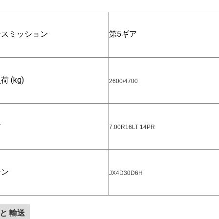
ンスミッション
第5ギア
 (kg)
2600/4700
ヤ
7.00R16LT 14PR
ジン
JX4D30D6H
 と 輸送