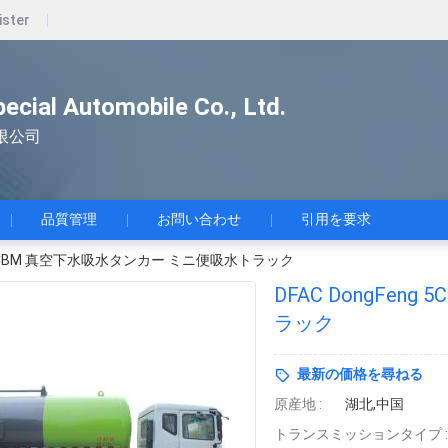
ister
pecial Automobile Co., Ltd.
限公司
品質管理
お問い合わせ
引用を要求
ng 5CBM 真空下水吸水タンカー ミニ便吸水トラック
DFAC DongFe
ラック
最新の価格を尋ねる
原産地 :
湖北,中国
トランスミッションタイプ :