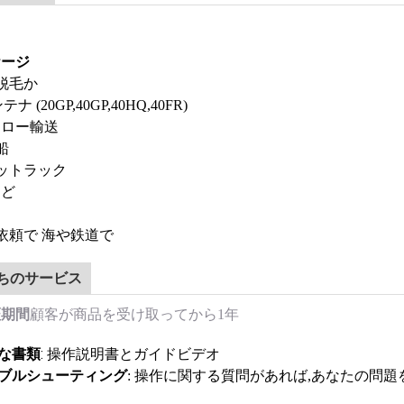
ケージ
か脱毛か
テナ (20GP,40GP,40HQ,40FR)
・ロー輸送
船
ラットラック
など
の依頼で 海や鉄道で
ちのサービス
証期間
顧客が商品を受け取ってから1年
な書類
: 操作説明書とガイドビデオ
ブルシューティング
: 操作に関する質問があれば,あなたの問