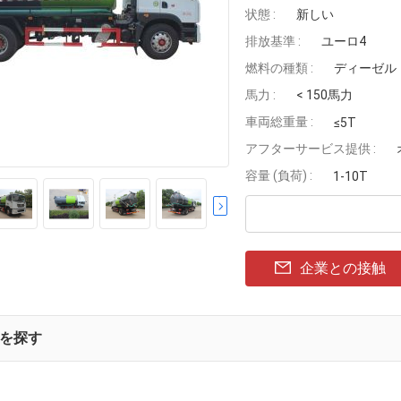
状態 :
新しい
排放基準 :
ユーロ4
燃料の種類 :
ディーゼル
馬力 :
< 150馬力
車両総重量 :
≤5T
アフターサービス提供 :
容量 (負荷) :
1-10T
企業との接触
を探す