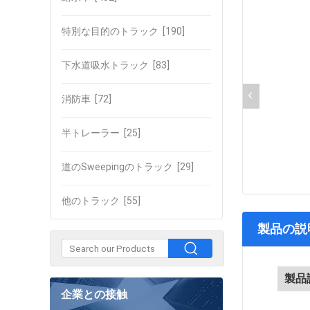
特別な目的のトラック
[190]
下水道吸水トラック
[83]
消防車
[72]
半トレーラー
[25]
道のSweepingのトラック
[29]
他のトラック
[55]
製品の説
製品
企業との接触