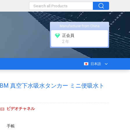
Manufacturer from China
正会員
2 年
日本語
ng 5CBM 真空下水吸水タンカー ミニ便吸水ト
ビデオチャネル
手帳