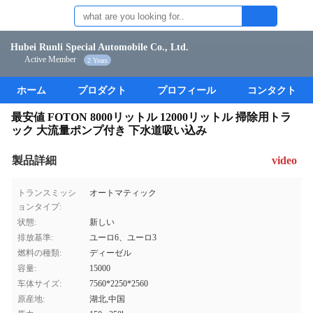
Hubei Runli Special Automobile Co., Ltd.
Active Member
2 Years
ホーム
プロダクト
プロフィール
コンタクト
最安値 FOTON 8000リットル 12000リットル 掃除用トラ
ック 大流量ポンプ付き 下水道吸い込み
製品詳細
video
トランスミッシ
オートマティック
ョンタイプ:
状態:
新しい
排放基準:
ユーロ6、ユーロ3
燃料の種類:
ディーゼル
容量:
15000
车体サイズ:
7560*2250*2560
原産地:
湖北,中国