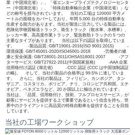
業（中国湖北省）」、「省エンタープライズテクノロジーセンタ
ー（中国湖北省）」、「特殊自動車輸出企業（中国湖北省）」な
どの称号を授与されています。    当社の工場は 120000 平方メ
ートルの面積をカバーしており、年間 5,000 台の特殊自動車を
生産する能力があります。当社が製造に注力している製品には、
危険化学物質輸送トラック、衛生トラック（散水車、水槽車）、
レッカー車、高高度作業トラック、緊急救助トラックの 5 つの
主要なタイプがあります。    当社は以下の認証を取得していま
す。           -製品品質: GB/T19001-2016(ISO 9001:2015)           -
環境保護: GB/T45001-2020/ISO45001-2018           -労働者の健
康と安全保護: GB/T28001-2011/OHSAS18001:2007           -アフ
ターサービス: GB/T27922-2011(中国国家規格)           -AAA 企業
信用格付け認証 (湖北省)           -CCC 認証 (CCC は中国強制認証
の略)。    そして、当社の製品の合格率は 99.5% に達していま
す。    さらに、当社の製品は、フィリピン、カンボジア、タン
ザニア、コスタリカ、ボリビア、チリ、コロンビア共和国、エチ
オピア、ベネズエラなど、20 か国以上に輸出されています。    
当社は、「品質、信用格付け、技術、フルプロセスサービス」が
顧客にサービスを提供する上で重要であるという信念を持ち、世
界中のクライアントに高品質の特殊自動車を提供することを目指
しています。     
当社の工場ワークショップ