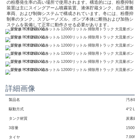
の粉塵発生率の高い場所で使用されます。構造的には、粉塵抑制
装置は主にスイングアーム噴霧装置、液体貯蔵タンク、自己運搬
車両、および制御システムで構成されています。冬には、粉塵抑
制車のタンク、スプレーノズル、ポンプ本体に断熱および加熱シ
ステムを装備して正常に動作させる必要があります。
詳細画像
製品名
汚水吸
駆動方式
4*2 L
タンク材質
炭素鋼
3容量
15000
7.00R1
タイヤ