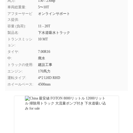
馬力:
150 - 250hp
車両総重量:
5〜10T
アフターサービ
オンラインサポート
ス提供:
容量 (負荷):
11 - 20T
製品名:
下水道吸水トラック
トランスミッシ
10 MT
ョン:
タイヤ:
7.00R16
中:
廃水
トラックの使用:
建設工事
エンジン:
170馬力
運転タイプ:
4*2 LHD RHD
ホイールベース:
4500mm