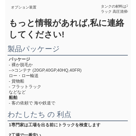
タンクの材料は不??
オプション装置
ラック 高圧清掃機能
もっと情報があれば,私に連絡
してください!
製品パッケージ
パッケージ
- 裸か脱毛か
-->コンテナ (20GP,40GP,40HQ,40FR)
ロー・ロー輸送
- 貨物船
- フラットラック
などなど
船舶
- 客の依頼で 海や鉄道で
わたしたち の 利点
1専門家は工場を出る前にトラックを検査します
2工場で一番安い