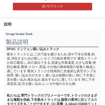
サプライヤ
説明
Sewage Suction Truck
製品説明
DFAC ドンフェン
吸い込みトラック
吸水トラックとは,二次汚染を避けるため,泥や下水を収集,転
送,浄化するための新しいタイプの衛生車両です.吸気トラック
が自己吸収し,自己放出できる,高速な作業速度,大きな容量,便
利な輸送,糞便,スロー,原油,その他の液体物質の収集と輸送に
適しています.吸気トラックが技術的に先進的な真空ポンプを
採用, 吸い込み力が大きく,吸い込み範囲が長い,特に下水道に
泥を吸い込み,積み込み,放出するのに適しています,特に下水
道泥泥,泥,石を吸い込み,レンガや他の大きな物.
私たちは,専門トラックのプロメーカーです,トラックのさまざ
まな種類を供給,下水吸水トラックは,顧客の要求に応じてカス
タマイズすることができます. (1) 容量: 3-18m3 ((3000リット