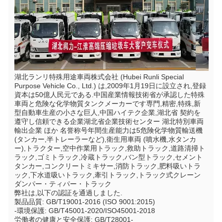
湖北ランリ特殊用途車両株式会社 (Hubei Runli Special 
Purpose Vehicle Co., Ltd.) は,2009年1月19日に設立され,登録
資本は50億人民元である.中国産業情報技術省が承認した特殊
車両と危険な化学物質タンクメーカーです専門,精密,特殊,新
型自動車生産の小さな巨人,中国ハイテク企業,湖北省 契約を
遵守し信頼できる企業湖北省企業技術センター 湖北特別車両
輸出企業 ほか 名誉称号年間生産能力は5危険化学物質輸送機 
(タンカー,半トレーラーなど),衛生用車両 (噴水機,水タンカ
ー),トラクター,空中作業用トラック,救助トラック,道路清掃ト
ラック,ゴミトラック,冷蔵トラック,バン型トラック,セメント
タンカー,コンクリートミキサー,消防トラック,肥料吸いトラ
ック,下水道吸いトラック,牽引トラック,トラック式クレーン
ダンパー・ティパー・トラック
弊社は,以下の認証を通過しました.
製品品質: GB/T19001-2016 (ISO 9001:2015)
-環境保護: GB/T45001-2020/ISO45001-2018
労働者の健康と安全保護: GB/T28001-