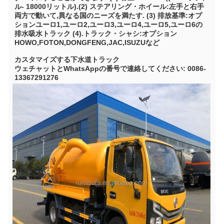
ル- 18000リットル).(2) ステアリング・ホイール:左手と右手
両方で動いて,異なる国のニーズを満たす. (3) 排放基準:オプ
ションユーロ1,ユーロ2,ユーロ3,ユーロ4,ユーロ5,ユーロ6の
排水吸水トラック (4).トラック・シャシ:オプション 
HOWO,FOTON,DONGFENG,JAC,ISUZUなど
カスタマイズする
下水道トラック
ウェチャットとWhatsAppの番号で連絡してください: 0086-
13367291276