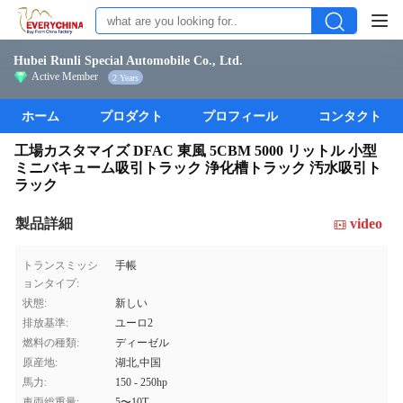
Hubei Runli Special Automobile Co., Ltd.
Active Member
2 Years
ホーム
プロダクト
プロフィール
コンタクト
工場カスタマイズ DFAC 東風 5CBM 5000 リットル 小型
ミニバキューム吸引トラック 浄化槽トラック 汚水吸引ト
ラック
製品詳細
video
トランスミッシ
手帳
ョンタイプ:
状態:
新しい
排放基準:
ユーロ2
燃料の種類:
ディーゼル
原産地:
湖北,中国
馬力:
150 - 250hp
車両総重量:
5〜10T