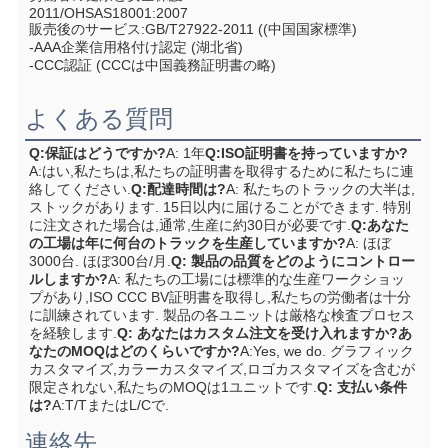
2011/OHSAS18001:2007
販売後のサービス:GB/T27922-2011 ((中国国家標準)
-AAA企業信用格付け認定 (湖北省)
-CCC認証 (CCCは中国義務証明書の略)
よくある質問
Q:保証はどうですか?
A: 1年
Q:ISO証明書を持っていますか?
A:はい,私たちは,私たちの証明書を取得するために私たちに連
絡してください.
Q:配達時間は?
A: 私たちのトラックの大半は,
ストックがあります. 15日以内に届けることができます. 特別
に注文された場合は,通常,生産に約30日が必要です.
Q:あなた
の工場は年に何台のトラックを生産していますか?
A: ほぼ
3000台. ほぼ300台/月.
Q: 製品の品質をどのようにコントロー
ルしますか?
A: 私たちの工場には標準的な生産ワークショッ
プがあり,ISO CCC BV証明書を取得し,私たちの労働者は十分
に訓練されています. 製品の各ユニットは厳格な検査プロセス
を経験します.
Q: あなたはカスタム注文を受け入れますか?あ
なたのMOQはどのくらいですか?
A:Yes, we do. グラフィック
カスタマイズ,カラーカスタマイズ,ロゴカスタマイズを含むが
限定されない,私たちのMOQは1ユニットです.
Q: 支払い条件
は?
A:T/TまたはL/Cで.
連絡先