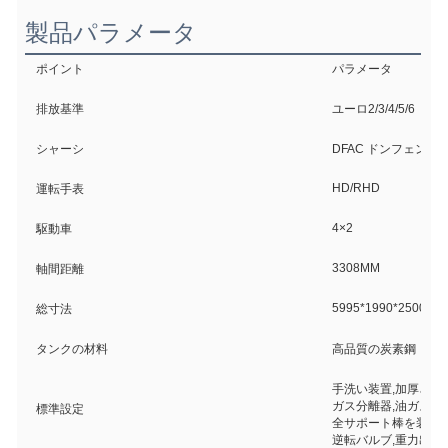
製品パラメータ
ポイント
パラメータ
排放基準
ユーロ2/3/4/5/6
シャーシ
DFAC ドンフェン
HD/RHD
運転手表
4×2
駆動車
3308MM
軸間距離
5995*1990*2500 (M
総寸法
タンクの材料
高品質の炭素鋼
手洗い装置,加厚され
ガス分離器,油ガス分
標準設定
全サポート棒を装備
逆転バルブ,重力出口