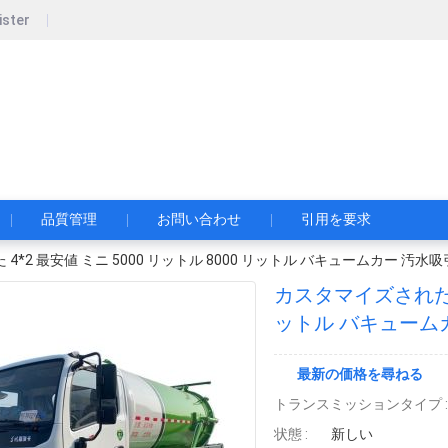
ister
pecial Automobile Co., Ltd.
限公司
品質管理
お問い合わせ
引用を要求
4*2 最安値 ミニ 5000 リットル 8000 リットル バキュームカー 汚水
カスタマイズされた 4*
ットル バキューム
最新の価格を尋ねる
トランスミッションタイプ :
状態 :
新しい