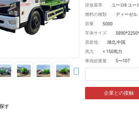
排放基準 :
ユーロ6 ユー
燃料の種類 :
ディーゼル
容量 :
5000
车体サイズ :
5890*2250
原産地 :
湖北,中国
馬力 :
< 150馬力
車両総重量 :
5〜10T
企業との接触
探す