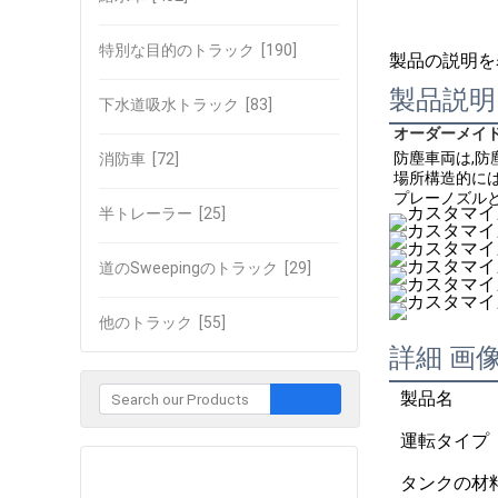
特別な目的のトラック
[190]
製品の説明を
製品説明
下水道吸水トラック
[83]
オーダーメイド 
防塵車両は,防
消防車
[72]
場所構造的には
プレーノズルと
半トレーラー
[25]
道のSweepingのトラック
[29]
他のトラック
[55]
詳細 画
製品名
運転タイプ
企業との接触
タンクの材