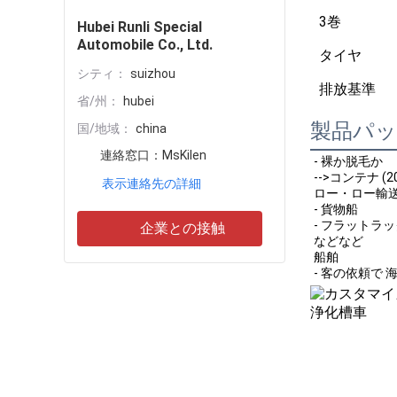
3巻
Hubei Runli Special
Automobile Co., Ltd.
タイヤ
シティ：
suizhou
排放基準
省/州：
hubei
製品パ
国/地域：
china
連絡窓口：
MsKilen
- 裸か脱毛か
-->コンテナ (20G
表示連絡先の詳細
ロー・ロー輸
- 貨物船
- フラットラ
企業との接触
などなど
船舶
- 客の依頼で 