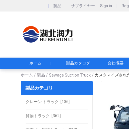
製品
サプライヤー
Sign in
Reg
Hubei Runli S
湖北润力专用汽车有
ホーム
製品カタログ
会社概要
ホーム
製品
カスタマイズされた 
/
/
Sewage Suction Truck
/
製品カテゴリ
クレーン トラック
[136]
貨物トラック
[362]