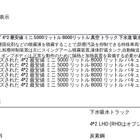
表示
4*2 最安値 ミニ 5000リットル 8000リットル 真空 トラック 下水道 
塵固化剤などの噴霧液を噴霧することで,防塵汚染を抑制できる特殊車両
,粉塵抑制装置は主にスイングアーム噴霧装置,液体貯蔵タンク,自動輸
ポンプボディは,正常な動作のために隔熱と加熱装置を装備する必要があ
像
下水吸水トラック
4*2 LHD (RHDはオプ
料
炭素鋼