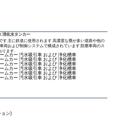
吸水 消化水タンカー
です.主に鉄道に使用されます.高濃度な塵が多い道路や他の
送車両および制御システムで構成されています.防塵車両のス
ります..
ション)