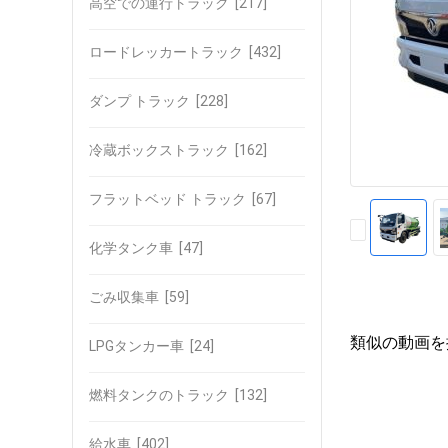
高空での運行トラック
[217]
ロードレッカートラック
[432]
ダンプ トラック
[228]
冷蔵ボックストラック
[162]
フラットベッド トラック
[67]
化学タンク車
[47]
ごみ収集車
[59]
類似の動画を
LPGタンカー車
[24]
燃料タンクのトラック
[132]
給水車
[402]