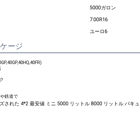
5000ガロン
7.00R16
ユーロ6
ッケージ
P,40GP,40HQ,40FR)
送
ック
海や鉄道で