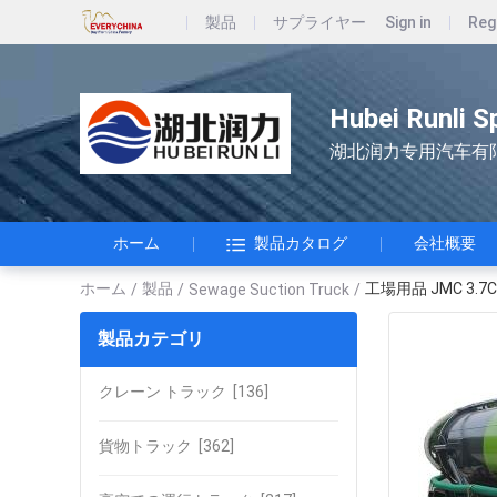
製品
サプライヤー
Sign in
Reg
Hubei Runli S
湖北润力专用汽车有
ホーム
製品カタログ
会社概要
ホーム
製品
工場用品 JMC 3
/
/
Sewage Suction Truck
/
製品カテゴリ
クレーン トラック
[136]
貨物トラック
[362]