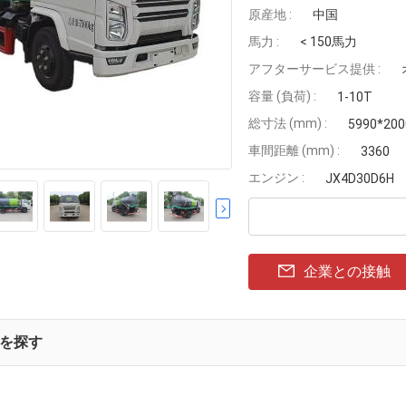
原産地 :
中国
馬力 :
< 150馬力
アフターサービス提供 :
容量 (負荷) :
1-10T
総寸法 (mm) :
5990*200
車間距離 (mm) :
3360
エンジン :
JX4D30D6H
企業との接触
を探す