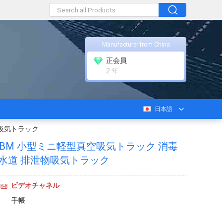
Manufacturer from China
正会員
2 年
日本語
物吸気トラック
.7CBM 小型ミニ軽型真空吸気トラック 消毒
下水道 排泄物吸気トラック
ビデオチャネル
手帳