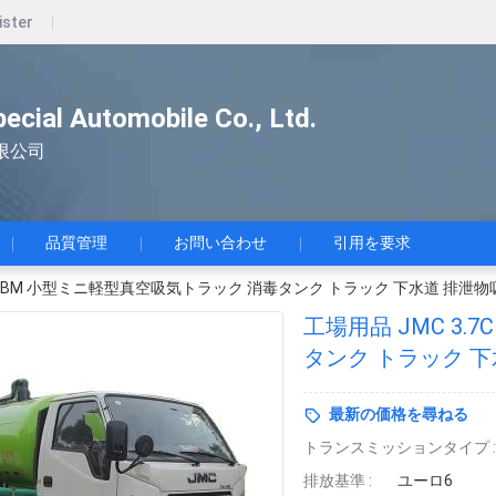
ister
pecial Automobile Co., Ltd.
限公司
品質管理
お問い合わせ
引用を要求
.7CBM 小型ミニ軽型真空吸気トラック 消毒タンク トラック 下水道 排泄
工場用品 JMC 3
タンク トラック 
最新の価格を尋ねる
トランスミッションタイプ :
排放基準 :
ユーロ6