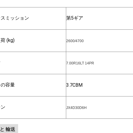
ンスミッション
第5ギア
 (kg)
2600/4700
ヤ
7.00R16LT 14PR
クの容量
3.7CBM
ジン
JX4D30D6H
 と 輸送