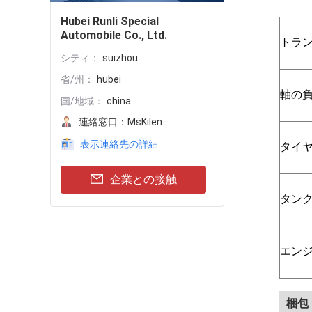
Hubei Runli Special
Automobile Co., Ltd.
トラ
シティ：
suizhou
省/州：
hubei
軸の負荷
国/地域：
china
連絡窓口：
MsKilen
表示連絡先の詳細
タイ
企業との接触
タン
エン
梱包