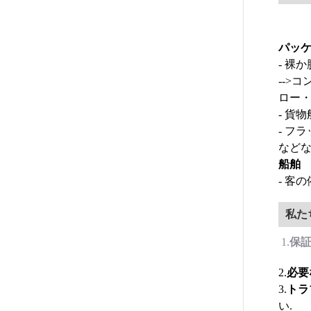
パッ
- 裸
-->コン
ロー
- 貨物
- フ
など
船舶
- 客
私た
保
1.
必要
2.
トラ
3.
い.