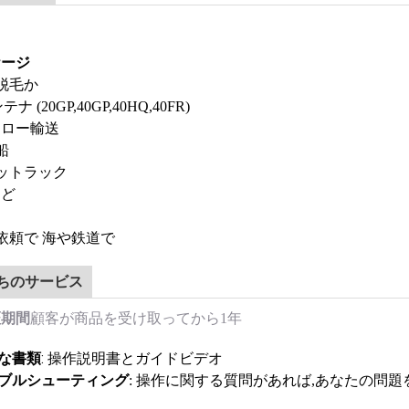
ケージ
か脱毛か
テナ (20GP,40GP,40HQ,40FR)
・ロー輸送
船
ラットラック
など
の依頼で 海や鉄道で
ちのサービス
証期間
顧客が商品を受け取ってから1年
な書類
: 操作説明書とガイドビデオ
ブルシューティング
: 操作に関する質問があれば,あなたの問