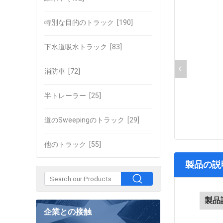
特別な目的のトラック
[190]
下水道吸水トラック
[83]
消防車
[72]
半トレーラー
[25]
道のSweepingのトラック
[29]
他のトラック
[55]
製品の説
製品
企業との接触