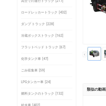
高空での運行トラック
[217]
ロードレッカートラック
[432]
ダンプ トラック
[228]
冷蔵ボックストラック
[162]
フラットベッド トラック
[67]
化学タンク車
[47]
ごみ収集車
[59]
LPGタンカー車
[24]
類似の動画
燃料タンクのトラック
[132]
給水車
[402]