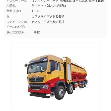
アフターサービ
オンラインサポート, 現場設置,運用と訓練, ビデオ技術
ス提供:
サポート, 代金なしの部品
容量 (負荷):
11 - 20T
色:
カスタマイズされる要求
ステアリングホ
カスタマイズされる要求
イールの位置:
最小注文数量:
5 単位