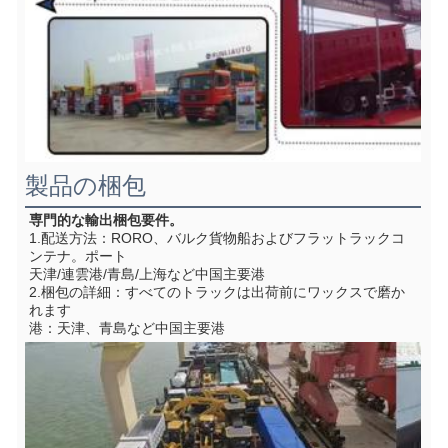
製品の梱包
専門的な輸出梱包要件。
1.配送方法：RORO、バルク貨物船およびフラットラックコ
ンテナ。ポート
天津/連雲港/青島/上海など中国主要港
2.梱包の詳細：すべてのトラックは出荷前にワックスで磨か
れます
港：天津、青島など中国主要港