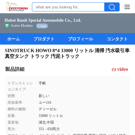
Hubei Runli Special Automobile Co., Ltd.
Active Member
2 Years
ホーム
プロダクト
プロフィール
コンタクト
SINOTRUCK HOWO 8*4 33000 リットル 清掃 汚水吸引車
真空タンク トラック 汚泥トラック
製品詳細
video
トランスミッシ
手帳
ョンタイプ:
状態:
新しい
排放基準:
ユーロ6
燃料の種類:
ディーゼル
容量:
33000 リットル
原産地:
湖北,中国
馬力:
351 - 450馬力