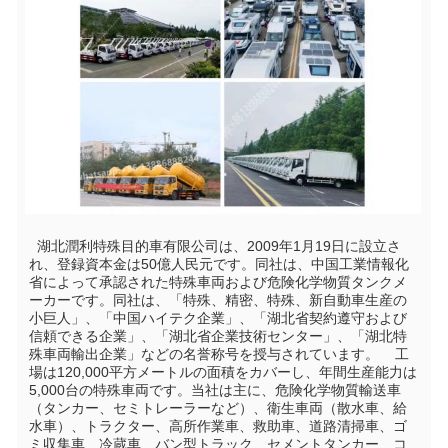
  湖北潤利特殊目的車有限公司は、2009年1月19日に設立さ
れ、登録資本金は50億人民元です。同社は、中国工業情報化
省によって承認された特殊車両および危険化学物質タンクメ
ーカーです。同社は、「特殊、精密、特殊、新自動車生産の
小巨人」、「中国ハイテク企業」、「湖北省契約遵守および
信頼できる企業」、「湖北省企業技術センター」、「湖北特
殊車両輸出企業」などの名誉称号を授与されています。    工
場は120,000平方メートルの面積をカバーし、年間生産能力は
5,000台の特殊車両です。当社は主に、危険化学物質輸送車
（タンカー、セミトレーラーなど）、衛生車両（散水車、給
水車）、トラクター、高所作業車、救助車、道路清掃車、ゴ
ミ収集車、冷蔵車、バン型トラック、セメントタンカー、コ