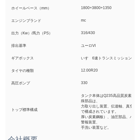
1800+3800+1350
ホイールベース（mm）
mc
エンジンブランド
316/430
出力（Kw）/馬力（PS）
排出基準
ユーロVI
ギアボックス
いすゞ6速トランスミッション
12.00R20
タイヤの種類
330
高圧ポンプ
タンク本体はQ235高品質炭素鋼
殊部品は、
力取り出し装置、伝達軸、真空吸引
トップ標準構成
で構成されています。
厚い炭素鋼板）、油圧部品、パイ
警報装置、
手洗い装置など。
会社概要