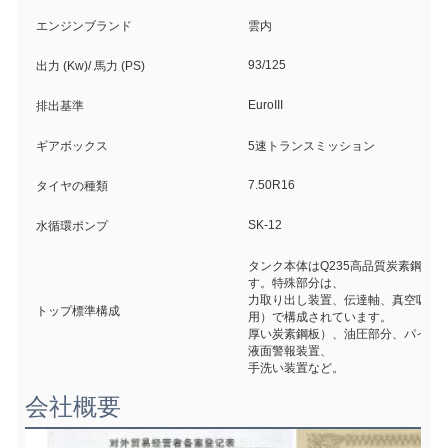
エンジンブランド
雲内
93/125
出力 (Kw)/ 馬力 (PS)
EuroIII
排出基準
ギアボックス
5速トランスミッション
7.50R16
タイヤの種類
SK-12
水循環ポンプ
タンク本体はQ235高品質炭素鋼板
す。特殊部分は、
力取り出し装置、伝達軸、真空吸引ポ
トップ標準構成
用）で構成されています。
厚い炭素鋼板）、油圧部分、パイプ
液面警報装置、
手洗い装置など。
会社概要