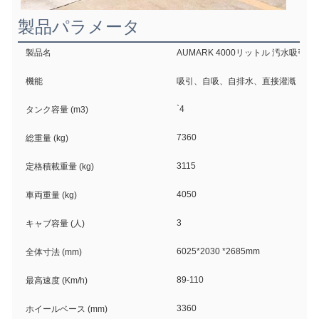
製品パラメータ
製品名
AUMARK 4000リットル 汚水吸引
機能
吸引、自吸、自排水、直接灌漑
`4
タンク容量 (m3)
7360
総重量 (kg)
3115
定格積載重量 (kg)
4050
車両重量 (kg)
3
キャブ容量 (人)
6025*2030 *2685mm
全体寸法 (mm)
89-110
最高速度 (Km/h)
3360
ホイールベース (mm)