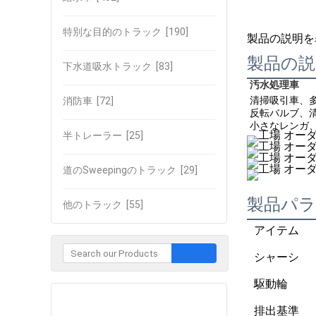
特別な目的のトラック
[190]
製品の説明を
製品の説
下水道吸水トラック
[83]
汚水処理車
清掃吸引車、
消防車
[72]
反転バルブ、
小さなレンガ
半トレーラー
[25]
道のSweepingのトラック
[29]
製品パ
他のトラック
[55]
アイテム
シャーシ
駆動輪
企業との接触
排出基準