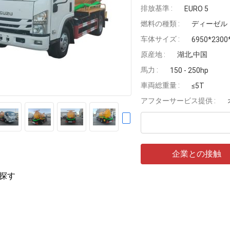
排放基準 :
EURO 5
燃料の種類 :
ディーゼル
车体サイズ :
6950*2300
原産地 :
湖北,中国
馬力 :
150 - 250hp
車両総重量 :
≤5T
アフターサービス提供 :
企業との接触
探す