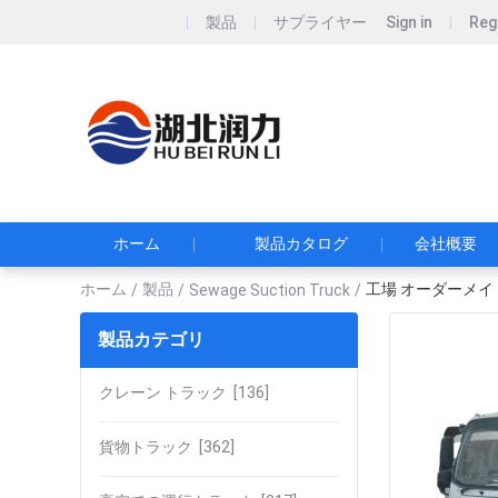
製品
サプライヤー
Sign in
Reg
Hubei Runli S
湖北润力专用汽车有
ホーム
製品カタログ
会社概要
ホーム
製品
工場 オーダーメイド 
/
/
Sewage Suction Truck
/
製品カテゴリ
クレーン トラック
[136]
貨物トラック
[362]