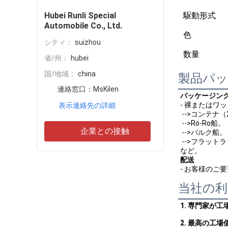
Hubei Runli Special
駆動形式
Automobile Co., Ltd.
色
シティ：
suizhou
数量
省/州：
hubei
国/地域：
china
製品パ
連絡窓口：
MsKilen
パッケージン
- 裸またはワ
表示連絡先の詳細
 -->コンテナ（
 -->Ro-Ro船。
企業との接触
 -->バルク船。
 -->フラット
など。
配送
- お客様のご
当社の利
1. 専門家が
2. 最高の工