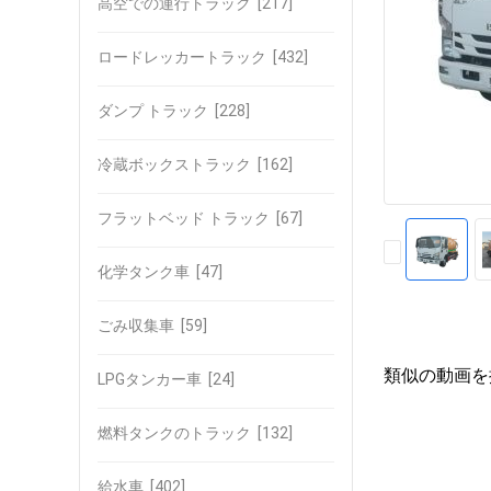
高空での運行トラック
[217]
ロードレッカートラック
[432]
ダンプ トラック
[228]
冷蔵ボックストラック
[162]
フラットベッド トラック
[67]
化学タンク車
[47]
ごみ収集車
[59]
類似の動画を
LPGタンカー車
[24]
燃料タンクのトラック
[132]
給水車
[402]