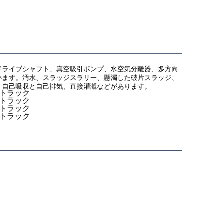
ドライブシャフト、真空吸引ポンプ、水空気分離器、多方向
います。汚水、スラッジスラリー、懸濁した破片スラッジ、
、自己吸収と自己排気、直接灌漑などがあります。