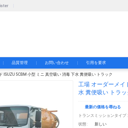
ister
pecial Automobile Co., Ltd.
限公司
品質管理
お問い合わせ
引用を要求
ISUZU 5CBM 小型 ミニ 真空吸い 消毒 下水 糞便吸い トラック
工場 オーダーメイド 
水 糞便吸い トラッ
最新の価格を尋ねる
トランスミッションタイプ :
状態 :
新しい