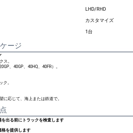
LHD/RHD
カスタマイズ
1台
ッケージ
グ
ックス。
20GP、40GP、40HQ、40FR）。
ラック。
要望に応じて、海上または鉄道で。
点
工場を出る前にトラックを検査します
場価格を提供します