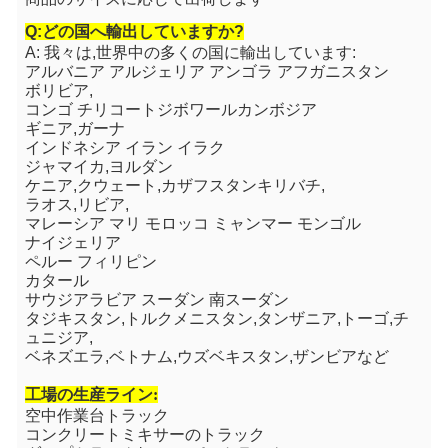
Q:どの国へ輸出していますか?
A: 我々は,世界中の多くの国に輸出しています:
アルバニア アルジェリア アンゴラ アフガニスタン
ボリビア
,
コンゴ チリ
コートジボワール
カンボジア
ギニア,ガーナ
インドネシア イラン イラク
ジャマイカ,ヨルダン
ケニア,クウェート,カザフスタン
キリバチ
,
ラオス,リビア,
マレーシア マリ モロッコ ミャンマー モンゴル
ナイジェリア
ペルー フィリピン
カタール
サウジアラビア スーダン 南スーダン
タジキスタン,トルクメニスタン,タンザニア,トーゴ,チ
ュニジア,
ベネズエラ,ベトナム,ウズベキスタン,ザンビアなど
工場の生産ライン:
空中作業台トラック
コンクリートミキサーのトラック