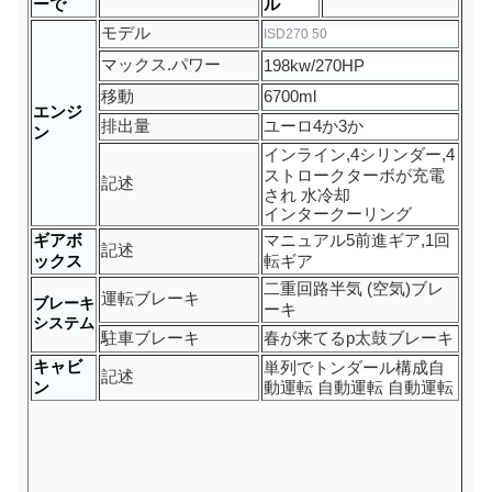
ーで
ル
モデル
ISD270 50
マックス.パワー
198kw/270
HP
移動
6700ml
エンジ
排出量
ユーロ
4か3か
ン
インライン
,
4
シリンダー,4
ストローク
ターボが充電
記述
され 水冷却
インタークーリング
ギアボ
マニュアル
5
前進ギア,1回
記述
ックス
転ギア
二重回路
半気 (空気)
ブレ
運転ブレーキ
ブレーキ
ーキ
システム
駐車ブレーキ
春が来てる
p
太鼓ブレーキ
キャビ
単列で
トンダール
構成
自
記述
ン
動運転 自動運転 自動運転