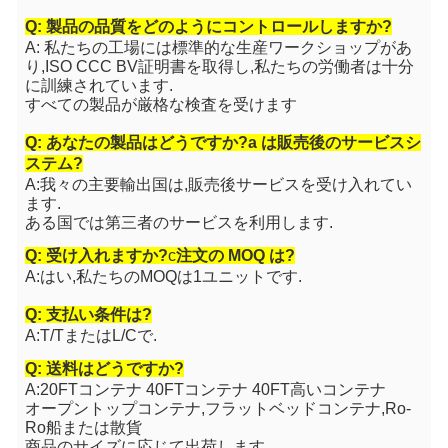
Q: 製品の品質をどのようにコントロールしますか?
A: 私たちの工場には標準的な生産ワークショップがあ
り,ISO CCC BV証明書を取得し,私たちの労働者は十分
に訓練されています.
すべての製品が厳格な検査を受けます
Q: あなたの製品はどうですか?
a は
販売後のサービスシ
ステム?
A:我々の主要輸出国は,販売後サービスを受け入れてい
ます.
ある国では第三者のサービスを利用します.
Q: 受け入れますか?
c
注文の MOQ は?
A:はい,私たちのMOQは1ユニットです.
Q: 支払い条件は?
A:T/TまたはL/Cで.
Q: 送料はどうですか?
A:20FTコンテナ 40FTコンテナ 40FT高いコンテナ
オープントップコンテナ,フラットベッドコンテナ,Ro-
Ro船または散貨
商品のサイズに応じて出荷します