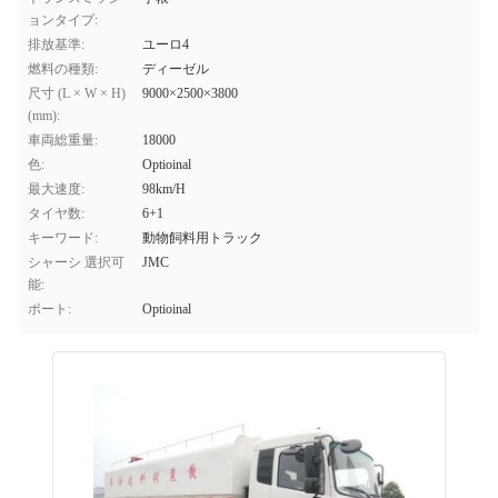
ョンタイプ:
排放基準:
ユーロ4
燃料の種類:
ディーゼル
尺寸 (L × W × H)
9000×2500×3800
(mm):
車両総重量:
18000
色:
Optioinal
最大速度:
98km/H
タイヤ数:
6+1
キーワード:
動物飼料用トラック
シャーシ 選択可
JMC
能:
ポート:
Optioinal