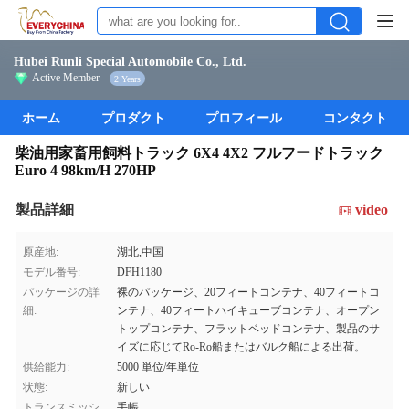
Hubei Runli Special Automobile Co., Ltd.
Active Member
2 Years
ホーム
プロダクト
プロフィール
コンタクト
柴油用家畜用飼料トラック 6X4 4X2 フルフードトラック
Euro 4 98km/H 270HP
製品詳細
video
原産地:
湖北,中国
モデル番号:
DFH1180
パッケージの詳
裸のパッケージ、20フィートコンテナ、40フィートコ
細:
ンテナ、40フィートハイキューブコンテナ、オープン
トップコンテナ、フラットベッドコンテナ、製品のサ
イズに応じてRo-Ro船またはバルク船による出荷。
供給能力:
5000 単位/年単位
状態:
新しい
トランスミッシ
手帳