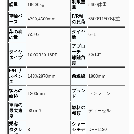
制限重
総量
18000k
g
8800
体重
量
車輪ベ
F/R軸
4200,4500
mm
6500/11500
体重
ース
の負荷
葉の春
タイヤ
7/9+6
6+1
の量
数
アプロ
タイヤ
ーチ
20
/13
°
10.00R20 18PR
タイプ
離陸角
度
F/R サ
スペン
1430/2870
mm
前線線
1880mm
ス
後ろの
ブラン
ドンフェン
1800
mm
軌跡
ド
車両の
燃料の
最大速
98
km/h
ディーゼル
種類
度
乗客
シャー
タクシ
3
シモデ
DFH1180