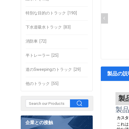
特別な目的のトラック
[190]
下水道吸水トラック
[83]
消防車
[72]
半トレーラー
[25]
道のSweepingのトラック
[29]
製品の説
他のトラック
[55]
製
製
カスタ
企業との接触
これは