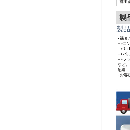
排出
製
製
- 裸
-->コ
-->Ro
-->
-->
など。
配送
- お