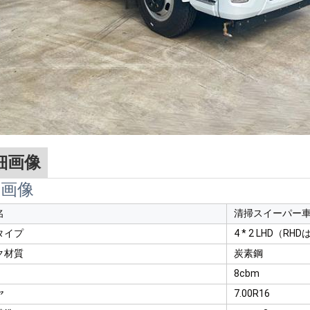
細画像
細画像
名
清掃スイーパー
タイプ
4 * 2 LHD（R
ク材質
炭素鋼
8cbm
ヤ
7.00R16