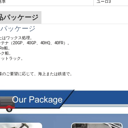
基準
ユーロ3
品パッケージ
品パッケージ
またはワックス処理。
ンテナ（20GP、40GP、40HQ、40FR）。
-Ro船。
バルク船。
フラットラック。
客様のご要望に応じて、海上または鉄道で。