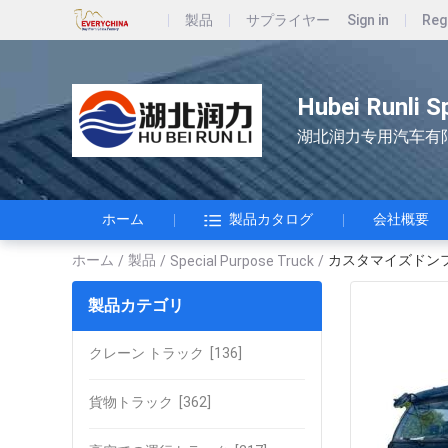
製品
サプライヤー
Sign in
Reg
Hubei Runli S
湖北润力专用汽车有
ホーム
製品カタログ
会社概要
ホーム
製品
カスタマイズドンフェ
/
/
Special Purpose Truck
/
製品カテゴリ
クレーン トラック
[136]
貨物トラック
[362]