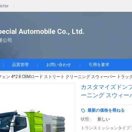
ister
pecial Automobile Co., Ltd.
限公司
品質管理
お問い合わせ
引用を要求
ン 4*2 8 CBMロード ストリート クリーニング スウィーパー トラッ
カスタマイズドンフェ
ーニング スウィー
最新の価格を尋ねる
状態 :
新しい
トランスミッションタイプ :