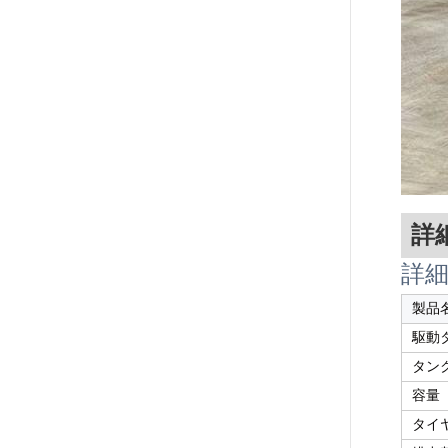
詳
詳
製品
駆動
タン
容量
タイ