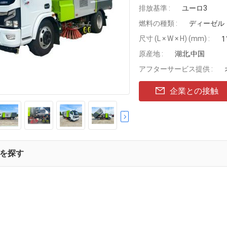
排放基準 :
ユーロ3
燃料の種類 :
ディーゼル
尺寸 (L × W × H) (mm) :
1
原産地 :
湖北,中国
アフターサービス提供 :
企業との接触
を探す