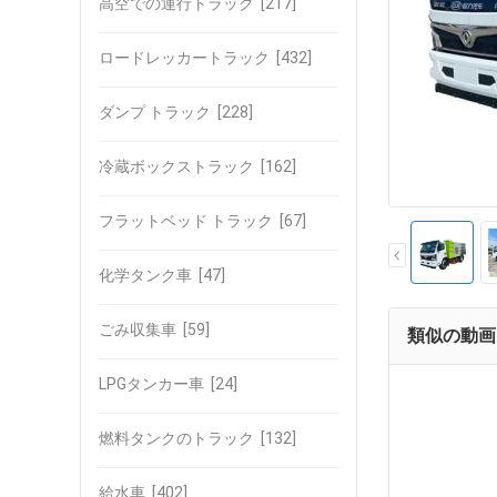
高空での運行トラック
[217]
ロードレッカートラック
[432]
ダンプ トラック
[228]
冷蔵ボックストラック
[162]
フラットベッド トラック
[67]
化学タンク車
[47]
ごみ収集車
[59]
類似の動画
LPGタンカー車
[24]
燃料タンクのトラック
[132]
給水車
[402]