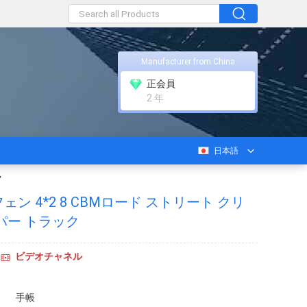
Manufacturer from China
正会員
2 年
日本語
ク
ン 4*2 8 CBMロード ストリート クリ
パー トラック
ビデオチャネル
手帳