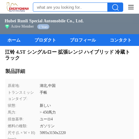
Hubei Runli Special Automobile Co., Ltd.
Active Member
2 Years
ホーム
プロダクト
プロフィール
コンタクト
江铃 4.5T シングルロー 拡張レンジ ハイブリッド 冷蔵ト
ラック
製品詳細
原産地:
湖北,中国
トランスミッシ
手帳
ョンタイプ:
状態:
新しい
馬力:
> 450馬力
排放基準:
ユーロ4
燃料の種類:
ガソリン
尺寸 (L × W × H)
5995x3150x2220