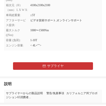
(mm):
箱次元（H）
4100x2100x2100
（mm） L X W X:
車両総重量:
≤5T
アフターサービ
ビデオ技術サポート,オンラインサポート
ス提供:
最大トルク
1000〜1500Nm
((Nm):
容量 (負荷):
1-10T
エンジン容量:
< 4L="">
サプライヤ
説明
サプライヤーからの製品説明 警告/免責事項 カリフォルニア州プロポ
ジション65消費者...