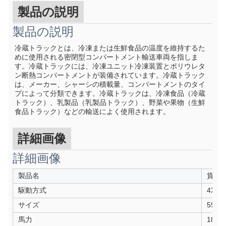
製品の説明
製品の説明
冷蔵トラックとは、冷凍または生鮮食品の温度を維持するた
めに使用される密閉型コンパートメント輸送車両を指しま
す。冷蔵トラックには、冷凍ユニット冷凍装置とポリウレタ
ン断熱コンパートメントが装備されています。冷蔵トラック
は、メーカー、シャーシの積載量、コンパートメントのタイ
プによって分類できます。冷蔵トラックは、冷凍食品（冷蔵
トラック）、乳製品（乳製品トラック）、野菜や果物（生鮮
食品トラック）などの輸送によく使用されます。
詳細画像
詳細画像
製品名
貨物
駆動方式
4X2
サイズ
5995
馬力
189H