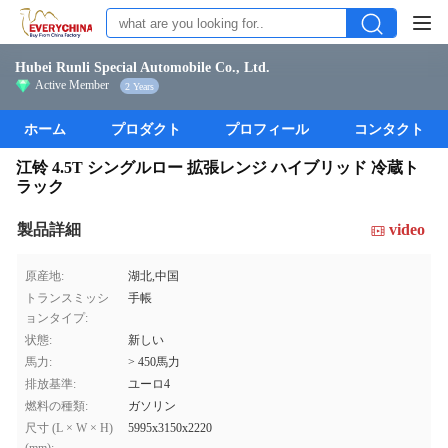
Hubei Runli Special Automobile Co., Ltd.
Active Member
2 Years
ホーム
プロダクト
プロフィール
コンタクト
江铃 4.5T シングルロー 拡張レンジ ハイブリッド 冷蔵ト
ラック
製品詳細
video
原産地:
湖北,中国
トランスミッシ
手帳
ョンタイプ:
状態:
新しい
馬力:
> 450馬力
排放基準:
ユーロ4
燃料の種類:
ガソリン
尺寸 (L × W × H)
5995x3150x2220