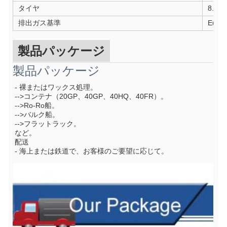
タイヤ
8.25
排出ガス基準
Eur6/
製品パッケージ
製品パッケージ
- 裸またはワックス処理。
-->コンテナ（20GP、40GP、40HQ、40FR）。
-->Ro-Ro船。
-->バルク船。
-->フラットラック。
など。
配送
- 海上または鉄道で、お客様のご要望に応じて。