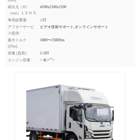
(mm):
箱次元（H）
4100x2100x2100
（mm） L X W X:
車両総重量:
≤5T
アフターサービ
ビデオ技術サポート,オンラインサポート
ス提供:
最大トルク
1000〜1500Nm
((Nm):
容量 (負荷):
1-10T
エンジン容量:
< 4L="">