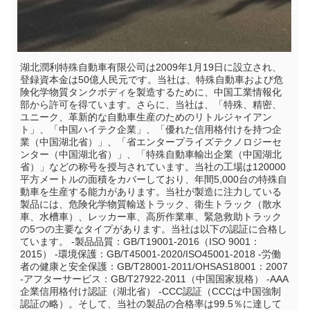
湖北潤利特殊自動車有限公司は2009年1月19日に設立され、
登録資本金は50億人民元です。当社は、特殊自動車および危
険化学物質タンクボディを製造するために、中国工業情報化
部から許可を得ています。さらに、当社は、「特殊、精密、
ユニーク、革新的な自動車生産のためのリトルジャイアン
ト」、「中国ハイテク企業」、「優れた信用格付けを持つ企
業（中国湖北省）」、「省エンタープライズテクノロジーセ
ンター（中国湖北省）」、「特殊自動車輸出企業（中国湖北
省）」などの称号を授与されています。当社の工場は120000
平方メートルの面積をカバーしており、年間5,000台の特殊自
動車を生産する能力があります。当社が製造に注力している
製品には、危険化学物質輸送トラック、衛生トラック（散水
車、水槽車）、レッカー車、高所作業車、緊急救助トラック
の5つの主要なタイプがあります。当社は以下の認証に合格し
ています。 -製品品質：GB/T19001-2016（ISO 9001：
2015） -環境保護：GB/T45001-2020/ISO45001-2018 -労働
者の健康と安全保護：GB/T28001-2011/OHSAS18001：2007
-アフターサービス：GB/T27922-2011（中国国家規格） -AAA
企業信用格付け認証（湖北省） -CCC認証（CCCは中国強制
認証の略）。そして、当社の製品の合格率は99.5％に達して