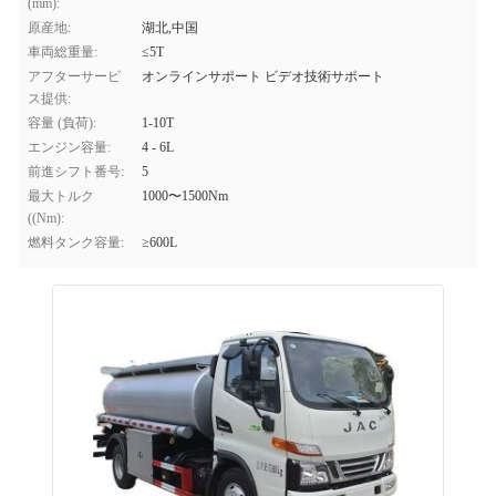
(mm):
原産地:
湖北,中国
車両総重量:
≤5T
アフターサービ
オンラインサポート ビデオ技術サポート
ス提供:
容量 (負荷):
1-10T
エンジン容量:
4 - 6L
前進シフト番号:
5
最大トルク
1000〜1500Nm
((Nm):
燃料タンク容量:
≥600L