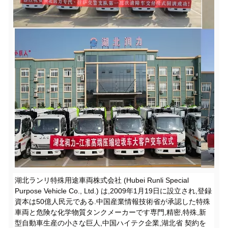
湖北ランリ特殊用途車両株式会社 (Hubei Runli Special
Purpose Vehicle Co., Ltd.) は,2009年1月19日に設立され,登録
資本は50億人民元である.中国産業情報技術省が承認した特殊
車両と危険な化学物質タンクメーカーです専門,精密,特殊,新
型自動車生産の小さな巨人,中国ハイテク企業,湖北省 契約を