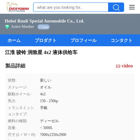
Hubei Runli Special Automobile Co., Ltd.
Active Member
2 Years
ホーム
プロダクト
プロフィール
コンタクト
江淮 骏铃 润致星 4x2 液体供给车
製品詳細
video
状態:
新しい
ストレージ:
オイル
駆動ホイール:
4x2
馬力:
150 - 250hp
トランスミッシ
手帳
ョンタイプ:
燃料の種類:
ディーゼル
容量:
< 5000L
尺寸 (L × W × H)
7000x2350x2900