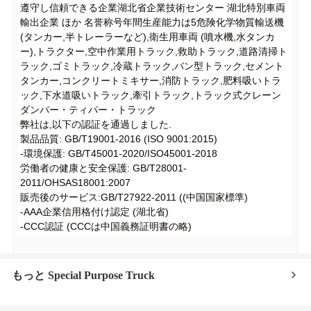
遵守し信頼できる企業湖北省企業技術センター 湖北特別車両
輸出企業 ほか 名誉称号年間生産能力は5危険化学物質輸送機
(タンカー,半トレーラーなど),衛生用車両 (噴水機,水タンカ
ー),トラクター,空中作業用トラック,救助トラック,道路清掃ト
ラック,ゴミトラック,冷蔵トラック,バン型トラック,セメント
タンカー,コンクリートミキサー,消防トラック,肥料吸いトラ
ック,下水道吸いトラック,牽引トラック,トラック式クレーン
ダンパー・ティパー・トラック
弊社は,以下の認証を通過しました.
製品品質: GB/T19001-2016 (ISO 9001:2015)
-環境保護: GB/T45001-2020/ISO45001-2018
労働者の健康と安全保護: GB/T28001-
2011/OHSAS18001:2007
販売後のサービス:GB/T27922-2011 ((中国国家標準)
-AAA企業信用格付け認定 (湖北省)
-CCC認証 (CCCは中国義務証明書の略)
もっと Special Purpose Truck