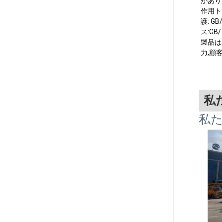
があり
作用トラ
護: G
ス:GB
製品は
力,顧
私
私た