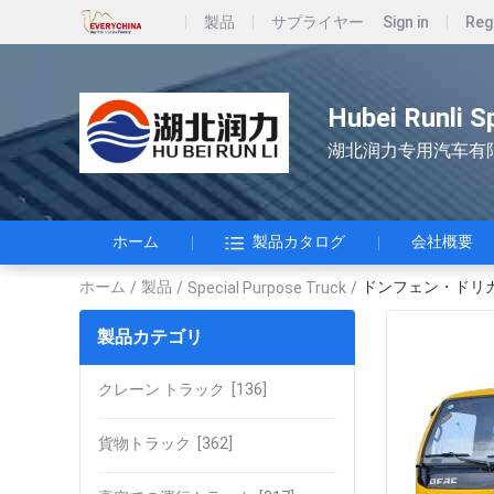
製品
サプライヤー
Sign in
Reg
Hubei Runli S
湖北润力专用汽车有
ホーム
製品カタログ
会社概要
ホーム
製品
ドンフェン・ドリカ
/
/
Special Purpose Truck
/
製品カテゴリ
クレーン トラック
[136]
貨物トラック
[362]