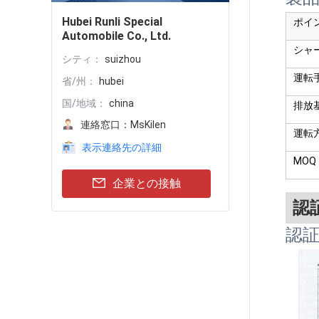
Hubei Runli Special
ポイ
Automobile Co., Ltd.
シャ
シティ：
suizhou
運転
省/州：
hubei
国/地域：
china
排放
連絡窓口：
MsKilen
運転
表示連絡先の詳細
MOQ
企業との接触
認
認