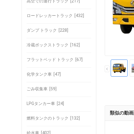
高空での運行トラック
[217]
ロードレッカートラック
[432]
ダンプ トラック
[228]
冷蔵ボックストラック
[162]
フラットベッド トラック
[67]
化学タンク車
[47]
ごみ収集車
[59]
LPGタンカー車
[24]
類似の動画
燃料タンクのトラック
[132]
給水車
[402]