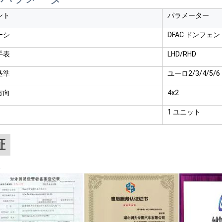
ント
パラメーター
ーシ
DFAC ドンフェン
手表
LHD/RHD
基準
ユーロ2/3/4/5/6
方向
4x2
1 ユニット
証
証