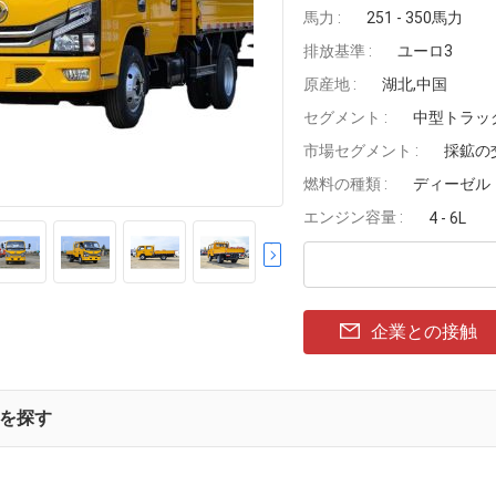
馬力 :
251 - 350馬力
排放基準 :
ユーロ3
原産地 :
湖北,中国
セグメント :
中型トラッ
市場セグメント :
採鉱の
燃料の種類 :
ディーゼル
エンジン容量 :
4 - 6L
企業との接触
を探す