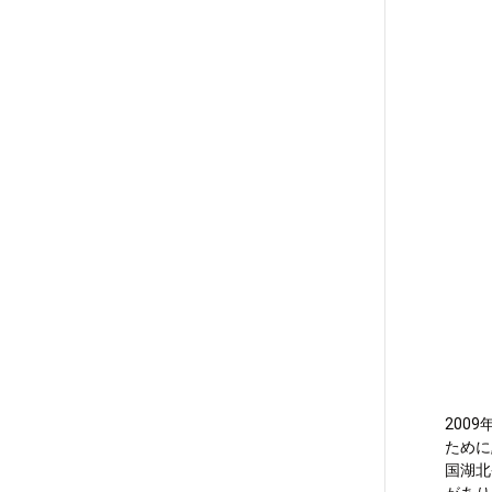
00:0
200
ために
国湖北
00:3