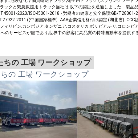
ます..危険な化学物質輸送トラック,衛生用トラック (スプリングラートラ
ックと緊急救援用トラック当社は,以下の認証を通過しました: - 製品品質: GB/T190
B/T45001-2020/ISO45001-2018 - 労働者の健康と安全保護:GB/T2800
/T27922-2011 ((中国国家標準) -AAA企業信用格付け認定 (湖北省) 
フィリピン,カンボジア,タンザニア,コスタリカ,ボリビア,チリ,コロンビ
客へのサービスが鍵であり,世界中の顧客に高品質の特殊自動車を提供する
たちの 工場 ワークショップ
ちの 工場 ワークショップ