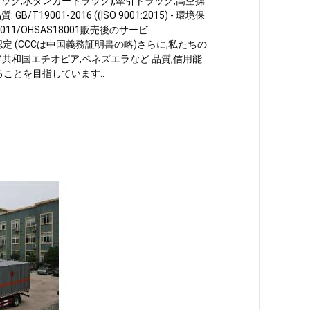
ック,水タンカートラック),牽引トラック,高空操
01-2016 ((ISO 9001:2015) - 環境保
1-2011/OHSAS18001販売後のサービ
-CCC認定 (CCCは中国義務証明書の略)さらに,私たちの
ア共和国エチオピア,ベネズエラなど 品質,信用能
ことを目指しています..