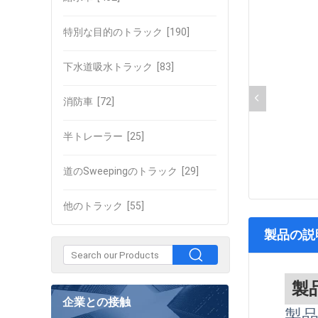
特別な目的のトラック
[190]
下水道吸水トラック
[83]
消防車
[72]
半トレーラー
[25]
道のSweepingのトラック
[29]
他のトラック
[55]
製品の説
製
企業との接触
製