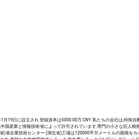
0
9年1月19日に設立され 登録資本は5000.00万 CNY. 私たちの会社は
,中国産業と情報技術省によって許可されています.専門の小さな巨人精密
省)省企業技術センター (湖北省)工場は120000平方メートルの面積をカ
9