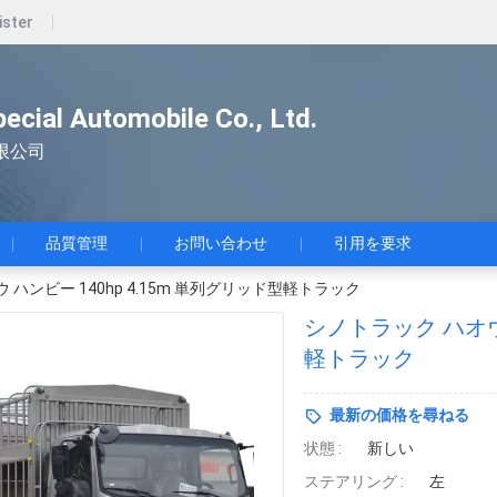
ister
pecial Automobile Co., Ltd.
限公司
品質管理
お問い合わせ
引用を要求
 ハンビー 140hp 4.15m 単列グリッド型軽トラック
シノトラック ハオウ 
軽トラック
最新の価格を尋ねる
状態 :
新しい
ステアリング :
左