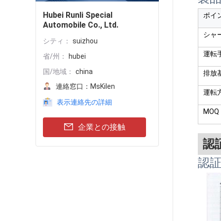
Hubei Runli Special
ポイ
Automobile Co., Ltd.
シャ
シティ：
suizhou
運転
省/州：
hubei
国/地域：
china
排放
連絡窓口：
MsKilen
運転
表示連絡先の詳細
MOQ
企業との接触
認
認