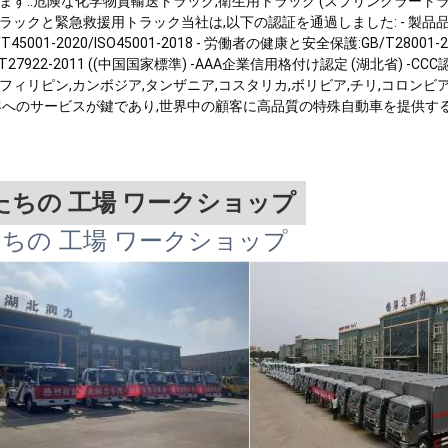
ます..危険な化学物質輸送トラック,衛生用トラック (スプリングラートラ
ックと緊急救援用トラック当社は,以下の認証を通過しました: - 製品品質: GB/T190
B/T45001-2020/ISO45001-2018 - 労働者の健康と安全保護:GB/T2800
/T27922-2011 ((中国国家標準) -AAA企業信用格付け認定 (湖北省) 
フィリピン,カンボジア,タンザニア,コスタリカ,ボリビア,チリ,コロンビ
客へのサービスが鍵であり,世界中の顧客に高品質の特殊自動車を提供する
たちの 工場 ワークショップ
ちの 工場 ワークショップ