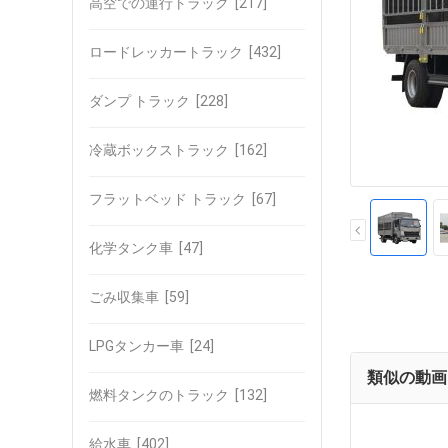
高空での運行トラック
[217]
ロードレッカートラック
[432]
ダンプ トラック
[228]
冷蔵ボックストラック
[162]
フラットベッド トラック
[67]
化学タンク車
[47]
ごみ収集車
[59]
LPGタンカー車
[24]
類似の動画
燃料タンクのトラック
[132]
給水車
[402]