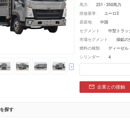
馬力 :
251 - 350馬力
排放基準 :
ユーロ3
原産地 :
中国
セグメント :
中型トラッ
市場セグメント :
採鉱の
燃料の種類 :
ディーゼル
シリンダー :
4
企業との接触
を探す