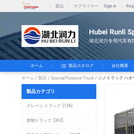
製品
サプライヤー
Sign in
Reg
Hubei Runli S
湖北润力专用汽车有
ホーム
製品カタログ
会社概要
ホーム
製品
シノトラック ハオウ
/
/
Special Purpose Truck
/
製品カテゴリ
クレーン トラック
[136]
貨物トラック
[362]