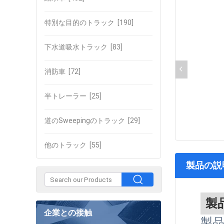
特別な目的のトラック
[190]
下水道吸水トラック
[83]
消防車
[72]
半トレーラー
[25]
道のSweepingのトラック
[29]
他のトラック
[55]
製品の説
製
企業との接触
製