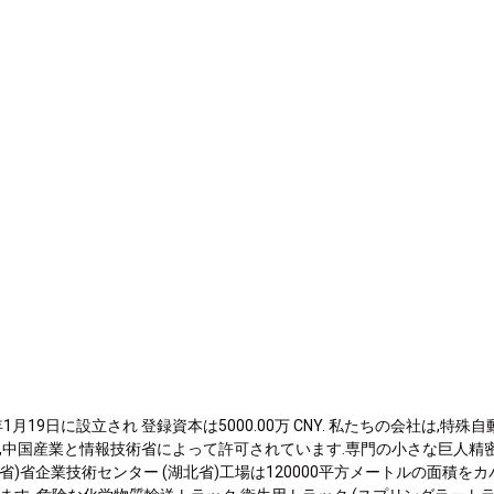
0
9年1月19日に設立され 登録資本は5000.00万 CNY. 私たちの会社は
,中国産業と情報技術省によって許可されています.専門の小さな巨人精密
省)省企業技術センター (湖北省)工場は120000平方メートルの面積をカ
9