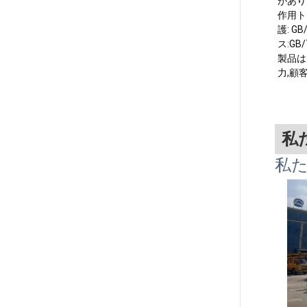
があり
作用トラ
護: G
ス:GB
製品は
力,顧
私
私た