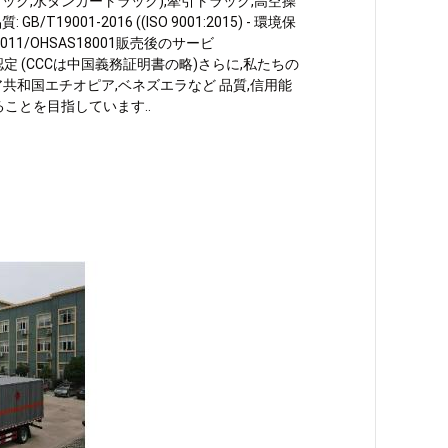
ック,水タンカートラック),牽引トラック,高空操
01-2016 ((ISO 9001:2015) - 環境保
1-2011/OHSAS18001販売後のサービ
-CCC認定 (CCCは中国義務証明書の略)さらに,私たちの
ア共和国エチオピア,ベネズエラなど 品質,信用能
ことを目指しています..