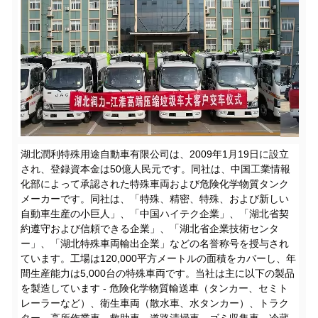
湖北潤利特殊用途自動車有限公司は、2009年1月19日に設立
され、登録資本金は50億人民元です。同社は、中国工業情報
化部によって承認された特殊車両および危険化学物質タンク
メーカーです。同社は、「特殊、精密、特殊、および新しい
自動車生産の小巨人」、「中国ハイテク企業」、「湖北省契
約遵守および信頼できる企業」、「湖北省企業技術センタ
ー」、「湖北特殊車両輸出企業」などの名誉称号を授与され
ています。工場は120,000平方メートルの面積をカバーし、年
間生産能力は5,000台の特殊車両です。当社は主に以下の製品
を製造しています - 危険化学物質輸送車（タンカー、セミト
レーラーなど）、衛生車両（散水車、水タンカー）、トラク
ター、高所作業車、救助車、道路清掃車、ゴミ収集車、冷蔵