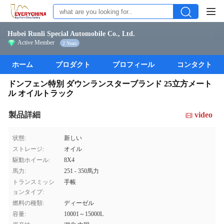
Hubei Runli Special Automobile Co., Ltd.
Active Member
2 Years
ホーム
プロダクト
プロフィール
コンタクト
ドンフェン特別 ダウンランスターブランド 25立方メート
ル オイルトラック
製品詳細
video
状態:
新しい
ストレージ:
オイル
駆動ホイール:
8X4
馬力:
251 - 350馬力
トランスミッシ
手帳
ョンタイプ:
燃料の種類:
ディーゼル
容量:
10001～15000L