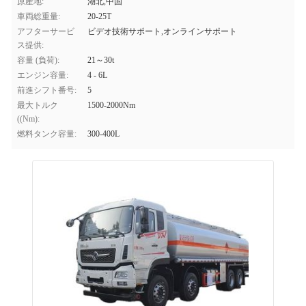
原産地:
湖北,中国
車両総重量:
20-25T
アフターサービ
ビデオ技術サポート,オンラインサポート
ス提供:
容量 (負荷):
21～30t
エンジン容量:
4 - 6L
前進シフト番号:
5
最大トルク
1500-2000Nm
((Nm):
燃料タンク容量:
300-400L