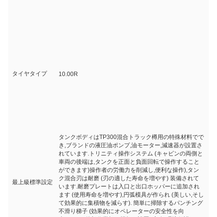
タイヤタイプ
10.00R
タンクボディはTP300混合トラック樽用の特殊材料でで
き,ブランドの液圧油ポンプ,油モーター,減速器が設置さ
れています.トリニティ操作システム (キャビンの両側と
車両の後端は,タンクを正面と負面回転で操作すること
ができます)操作者の労働力を削減し,便利な操作),タン
ク混合刃は耐磨 (刃の適した寿命を増やす) 装備されて
最上級標準設定
います.耐磨プレートは入口と出口ホッパーに追加され
ます (使用寿命を増やす),円弧模具が作られ (美しい,そし
て効果的に集積物を減らす). 簡単に掃除するパンチング
不滑り梯子 (効果的にオペレーターの安全性を向