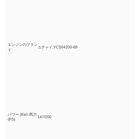
エンジンのブラン
ユチャイ,YCS04200-68
ド
パワー (Kw) /馬力
147/200
(PS)