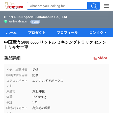
Hubei Runli Special Automobile Co., Ltd.
Active Member
2 Years
ホーム
プロダクト
プロフィール
コンタクト
中国重汽 5000-6000 リットル ミキシングトラック セメン
トミキサー車
製品詳細
video
ビデオ出勤検査:
提供
機械試験報告書:
提供
コアコンポーネ
エンジン,ギアボックス
ント:
原産地:
湖北,中国
体重:
16200のkg
保証:
1 年
独特の販売ポイ
高負荷の瞬間