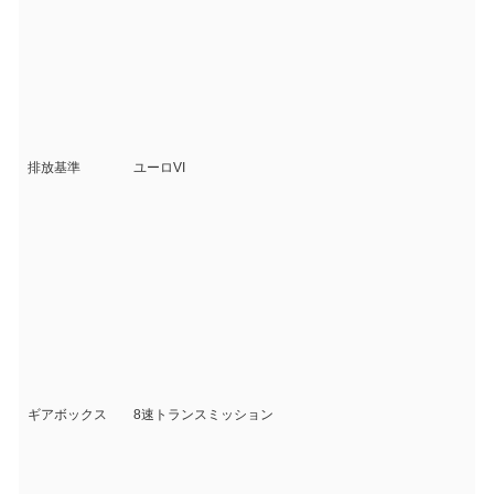
排放基準
ユーロVI
ギアボックス
8速トランスミッション