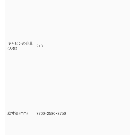
キャビンの容量
2+3
(人数)
総寸法 (mm)
7700×2580×3750