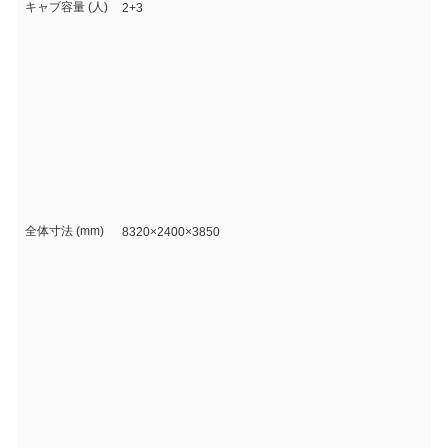
キャブ容量 (人)
2+3
全体寸法 (mm)
8320×2400×3850