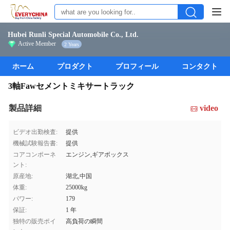
Hubei Runli Special Automobile Co., Ltd.
Active Member
2 Years
ホーム
プロダクト
プロフィール
コンタクト
3軸Fawセメントミキサートラック
製品詳細
video
ビデオ出勤検査:
提供
機械試験報告書:
提供
コアコンポーネ
エンジン,ギアボックス
ント:
原産地:
湖北,中国
体重:
25000kg
パワー:
179
保証:
1 年
独特の販売ポイ
高負荷の瞬間