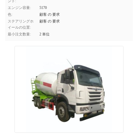
ント:
エンジン容量:
5170
色:
顧客 の 要求
ステアリングホ
顧客 の 要求
イールの位置:
最小注文数量:
2 単位