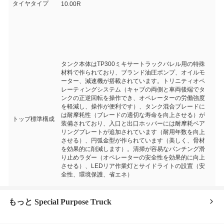
タイヤタイプ
10.00R
タンク本体はTP300ミキサートラックバレル用の特殊
材料で作られており、ブランド油圧ポンプ、オイルモ
ーター、減速機が搭載されています。トリニティオペ
レーティングシステム（キャブの両側と車両後端でタ
ンクの正逆回転を操作でき、オペレーターの労働強度
を軽減し、操作が便利です）、タンク混合ブレードに
は耐摩耗性（ブレードの適切な寿命を向上させる）が
トップ標準構成
装備されており、入口と出口ホッパーには耐摩耗ベア
リングプレートが追加されています（耐用年数を向上
させる）、円弧金型が作られています（美しく、骨材
を効果的に削減します）。清掃が容易なパンチング滑
り止めラダー（オペレーターの安全性を効果的に向上
させる）、LEDリア作業灯とサイドライトの設置（安
全性、環境保護、省エネ）
もっと Special Purpose Truck