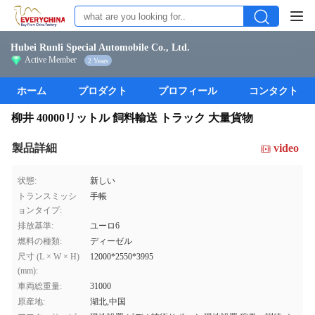
Hubei Runli Special Automobile Co., Ltd.
Active Member
2 Years
ホーム
プロダクト
プロフィール
コンタクト
柳井 40000リットル 飼料輸送 トラック 大量貨物
製品詳細
video
状態:
新しい
トランスミッシ
手帳
ョンタイプ:
排放基準:
ユーロ6
燃料の種類:
ディーゼル
尺寸 (L × W × H)
12000*2550*3995
(mm):
車両総重量:
31000
原産地:
湖北,中国