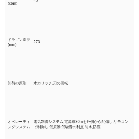
40
(cbm)
ドラゴン直径
273
(mm)
卸荷の原則
水力リッチ,刃の回転
オペレーティ
電気制御システム,電源線30mを外側から配備し,リモコン
ングシステム
で制御し,低振動,低騒音の利点.防水,防塵