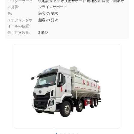
アフターサービ
現地設置 ビデオ技術サポート 現地設置 稼働・訓練 オ
ス提供:
ンラインサポート
色:
顧客 の 要求
ステアリングホ
顧客 の 要求
イールの位置:
最小注文数量:
2 単位