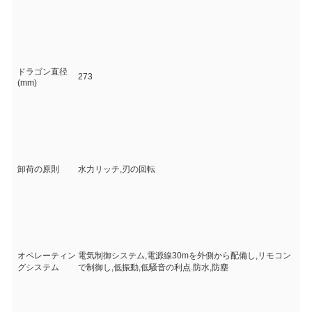
ドラゴン直径
273
(mm)
卸荷の原則
水力リッチ,刃の回転
オペレーティン
電気制御システム,電源線30mを外側から配備し,リモコン
グシステム
で制御し,低振動,低騒音の利点.防水,防塵