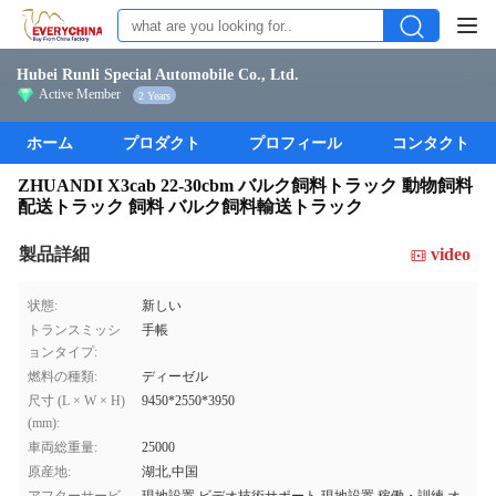
Hubei Runli Special Automobile Co., Ltd.
Active Member
2 Years
ホーム
プロダクト
プロフィール
コンタクト
ZHUANDI X3cab 22-30cbm バルク飼料トラック 動物飼料
配送トラック 飼料 バルク飼料輸送トラック
製品詳細
video
状態:
新しい
トランスミッシ
手帳
ョンタイプ:
燃料の種類:
ディーゼル
尺寸 (L × W × H)
9450*2550*3950
(mm):
車両総重量:
25000
原産地:
湖北,中国