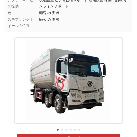
アフターサービ
現地設置 ビデオ技術サポート 現地設置 稼働・訓練 オ
ス提供:
ンラインサポート
色:
顧客 の 要求
ステアリングホ
顧客 の 要求
イールの位置: