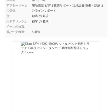
原産地:
湖北,中国
アフターサービ
現地設置 ビデオ技術サポート 現地設置 稼働・訓練 オ
ス提供:
ンラインサポート
色:
顧客 の 要求
ステアリングホ
顧客 の 要求
イールの位置:
最小注文数量:
5 単位