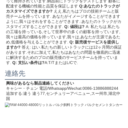
って維持されています.納品前にトラックをテストします 顧客に
配達する機械の性能と品質を保証します
Q:あなたのトラックが
カスタマイズできますか?
ええ,私たちはプロの技術チームと販
売チームを持っています. あなたがイメージすることができます
ように,我々はそれをすることができます.:あなたのトラックがカ
スタマイズすることができます.
Q: 値段は?
A: 私たちは,私たち
の工場を持っている,そして世界中の多くの顧客を持っています,
我々は最高の価格を持っています,我々は,あなたが主源であるた
め,低価格を与えることができます.
Q: 販売後サービスを提供し
ますか?
答え: はい.私たちの新しいトラックには12ヶ月間の保証
があります.それに加えて,私たちはあなたの問題を徹底的に迅速
に解決するためのプロの販売後のサービスチームを持っていま
す.
Q: 支払い条件は?
A:T/TまたはL/Cで.
連絡先
興味があるなら
製品
連絡してください
キャシー・チェン 電話/Whatsapp/Wechat:0086-13886888244
追加する:
違う 違う77,センチュリーアベニュー,スー州市,湖北
中
国