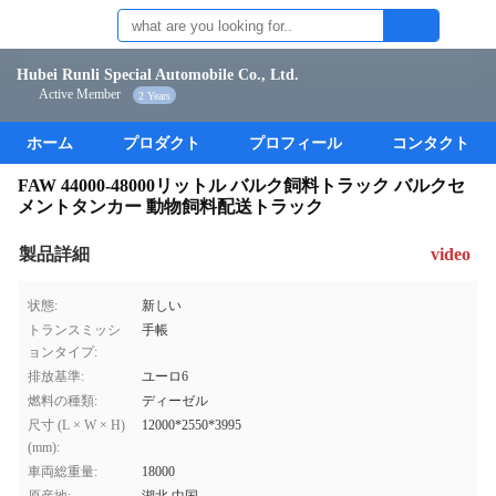
Hubei Runli Special Automobile Co., Ltd.
Active Member
2 Years
ホーム
プロダクト
プロフィール
コンタクト
FAW 44000-48000リットル バルク飼料トラック バルクセ
メントタンカー 動物飼料配送トラック
製品詳細
video
状態:
新しい
トランスミッシ
手帳
ョンタイプ:
排放基準:
ユーロ6
燃料の種類:
ディーゼル
尺寸 (L × W × H)
12000*2550*3995
(mm):
車両総重量:
18000