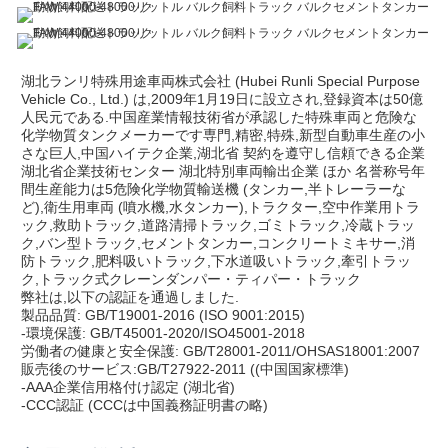
湖北ランリ特殊用途車両株式会社 (Hubei Runli Special Purpose 
Vehicle Co., Ltd.) は,2009年1月19日に設立され,登録資本は50億
人民元である.中国産業情報技術省が承認した特殊車両と危険な
化学物質タンクメーカーです専門,精密,特殊,新型自動車生産の小
さな巨人,中国ハイテク企業,湖北省 契約を遵守し信頼できる企業
湖北省企業技術センター 湖北特別車両輸出企業 ほか 名誉称号年
間生産能力は5危険化学物質輸送機 (タンカー,半トレーラーな
ど),衛生用車両 (噴水機,水タンカー),トラクター,空中作業用トラ
ック,救助トラック,道路清掃トラック,ゴミトラック,冷蔵トラッ
ク,バン型トラック,セメントタンカー,コンクリートミキサー,消
防トラック,肥料吸いトラック,下水道吸いトラック,牽引トラッ
ク,トラック式クレーンダンパー・ティパー・トラック
弊社は,以下の認証を通過しました.
製品品質: GB/T19001-2016 (ISO 9001:2015)
-環境保護: GB/T45001-2020/ISO45001-2018
労働者の健康と安全保護: GB/T28001-2011/OHSAS18001:2007
販売後のサービス:GB/T27922-2011 ((中国国家標準)
-AAA企業信用格付け認定 (湖北省)
-CCC認証 (CCCは中国義務証明書の略)