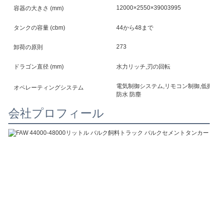
12000×2550×39003995
容器の大きさ (mm)
タンクの容量 (cbm)
44から48まで
273
卸荷の原則
ドラゴン直径 (mm)
水力リッチ,刃の回転
電気制御システム,リモコン制御,低振動
オペレーティングシステム
防水 防塵
会社プロフィール