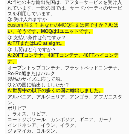
A:当社の主な輸出先国は、アフターサービスを受け入
れています。一部の国では、サードパーティのサービ
スを利用しています。
Q: 受け入れますか
c
ustom 注文？ あなたのMOQ注文は何ですか？
A:は
い、そうです。MOQは1ユニットです。
Q: 支払い条件は何ですか？
A:T/TまたはL/C at sight。
Q: 出荷はどうですか？
A:20FTコンテナ、40FTコンテナ、40FTハイコンテ
ナ、
オープントップコンテナ、フラットベッドコンテナ、
Ro-Ro船またはバルク
製品のサイズに応じて船。
Q:どの国に輸出しましたか？
A:世界中の以下の多くの国に輸出しました。
アルバニア、アルジェリア、アンゴラ、アフガニスタ
ン、
ボリビア
、
ラオス、リビア、
コートジボワール
、カンボジア、
ギニア、ガーナ
インドネシア、イラン、イラク、
ジャマイカ、ヨルダン、