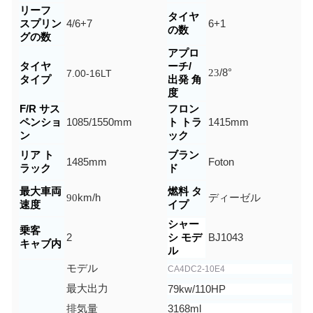
リーフ
タイヤ
スプリン
4/6+7
6+1
の数
グの数
アプロ
タイヤ
ーチ/
23
/8
°
7.00-16LT
タイプ
出発 角
度
F/R サス
フロン
ペンショ
1085/1550
mm
ト トラ
1415mm
ン
ック
リア ト
ブラン
1485
mm
Foton
ラック
ド
最大車両
燃料 タ
90
km/h
ディーゼル
速度
イプ
シャー
乗客
2
シ モデ
BJ1043
キャブ内
ル
モデル
CA4DC2-10E4
最大出力
79kw/110
HP
排気量
3168ml