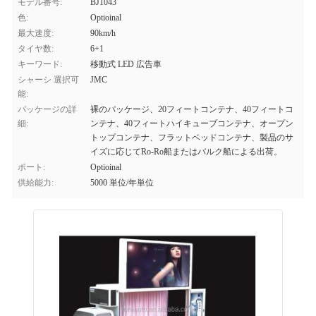
モデル番号:
BJ1043
色:
Optioinal
最大速度:
90km/h
タイヤ数:
6+1
キーワード:
移動式 LED 広告車
シャーシ 選択可
JMC
能:
パッケージの詳
裸のパッケージ、20フィートコンテナ、40フィートコ
細:
ンテナ、40フィートハイキューブコンテナ、オープン
トップコンテナ、フラットベッドコンテナ、製品のサ
イズに応じてRo-Ro船またはバルク船による出荷。
ポート:
Optioinal
供給能力:
5000 単位/年単位