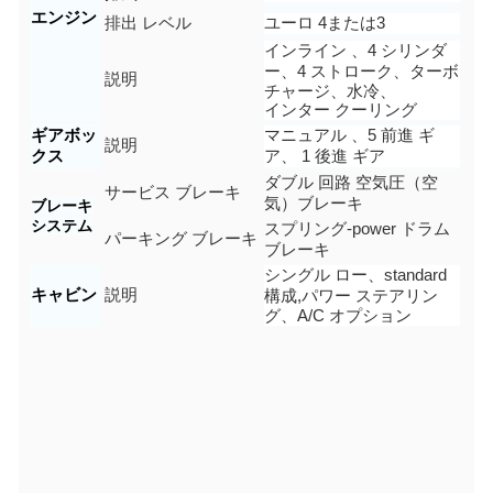
エンジン
排出 レベル
ユーロ
4または3
インライン
、
4
シリンダ
ー、4 ストローク、
ターボ
説明
チャージ、水冷、
インター クーリング
ギアボッ
マニュアル 、
5
前進 ギ
説明
クス
ア、 1 後進 ギア
ダブル 回路
空気圧（空
サービス ブレーキ
気）
ブレーキ
ブレーキ
システム
スプリング-
p
ower ドラム
パーキング ブレーキ
ブレーキ
シングル ロー、s
tandard
キャビン
説明
構成
,パワー ステアリン
グ、A/C オプション