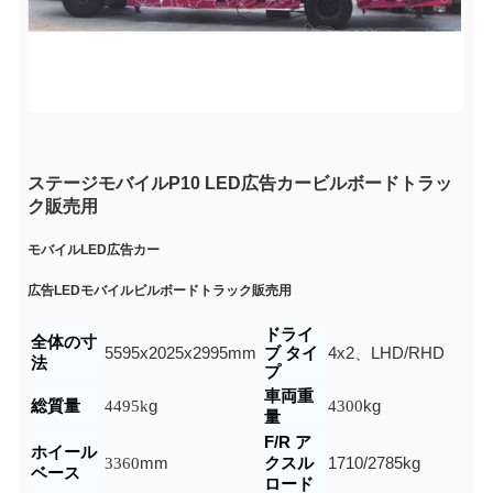
ステージモバイルP10 LED広告カービルボードトラッ
ク販売用
モバイルLED広告カー
広告LEDモバイルビルボードトラック販売用
ドライ
全体の寸
5595x2025x2995mm
ブ タイ
4x2、LHD/RHD
法
プ
車両重
総質量
4495k
g
4300
kg
量
F/R ア
ホイール
3360
mm
クスル
1710/2785
kg
ベース
ロード