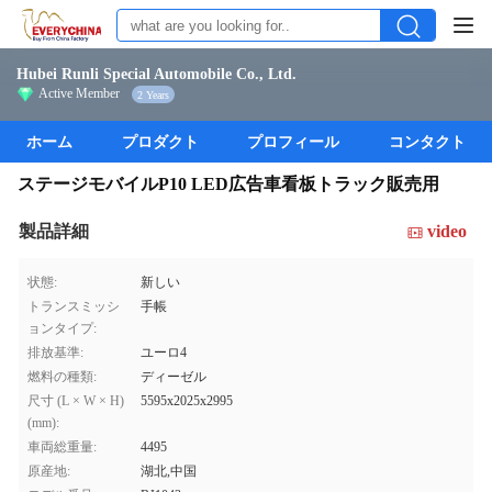
Hubei Runli Special Automobile Co., Ltd.
Active Member
2 Years
ホーム
プロダクト
プロフィール
コンタクト
ステージモバイルP10 LED広告車看板トラック販売用
製品詳細
video
状態:
新しい
トランスミッシ
手帳
ョンタイプ:
排放基準:
ユーロ4
燃料の種類:
ディーゼル
尺寸 (L × W × H)
5595x2025x2995
(mm):
車両総重量:
4495
原産地:
湖北,中国