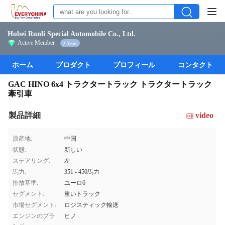
Hubei Runli Special Automobile Co., Ltd.
Active Member
2 Years
ホーム
プロダクト
プロフィール
コンタクト
GAC HINO 6x4 トラクタートラック トラクタートラック
牽引車
製品詳細
video
原産地:
中国
状態:
新しい
ステアリング:
左
馬力:
351 - 450馬力
排放基準:
ユーロ6
セグメント:
重いトラック
市場セグメント:
ロジスティック輸送
エンジンのブラ
ヒノ