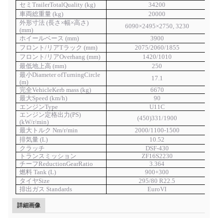
セミ
T
railer
T
otal
Q
uality (kg)
34200
車両総重量 (kg)
20000
外形寸法 (長さ×幅×高さ)
60
90
×2495×
2750,
3
2
30
(mm)
ホイールベース (mm)
3900
フロント/リア
T
ラック (mm)
2075/2060/1855
フロント/リア
O
verhang (mm)
1420/1010
最低地上高
(mm)
250
最小
D
iameter of
T
urning
C
ircle
17.1
(m)
完全
V
ehicle
K
erb mass
(kg)
6670
最大
S
peed
(km/h)
90
エンジン
T
ype
U11C
エンジン定格出力
(
PS
)
(
4
5
0
)
3
31
/1900
(
kW/r/min
)
最大トルク
Nm/r/min
2000/1100-1500
排気量
(
L
)
10.52
クラッチ
DSF-430
トランスミッション
ZF16S2230
チーフ
R
eduction
G
ear
R
atio
3.
364
燃料
T
ank
(
L
)
900+300
タイヤ
S
ize
295/80 R22.5
排出ガス
S
tandards
Euro
V
I
詳細画像