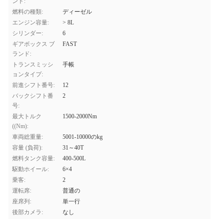
ンド:
燃料の種類:
ディーゼル
エンジン容量:
> 8L
シリンダー:
6
ギアボックス ブ
FAST
ランド:
トランスミッシ
手帳
ョンタイプ:
前進シフト番号:
12
バックシフト番
2
号:
最大トルク
1500-2000Nm
((Nm):
車両総重量:
5001-10000のkg
容量 (負荷):
31～40T
燃料タンク容量:
400-500L
駆動ホイール:
6×4
乗客:
2
運転席:
普通の
座席列:
単一行
後部カメラ:
なし