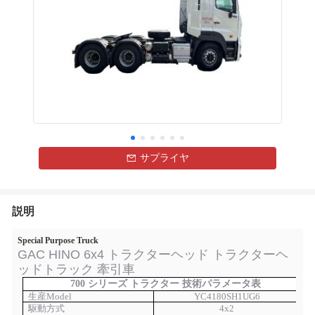
サプライヤ
説明
Special Purpose Truck
GAC HINO 6x4 トラクターヘッド トラクターヘ
ッドトラック 牽引車
700 シリーズ トラクター 技術パラメータ表
生産
M
odel
YC4180SH1UG6
駆動方式
4x2