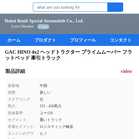
Hubei Runli Special Automobile Co., Ltd.
Active Member
2 Years
ホーム
プロダクト
プロフィール
コンタクト
GAC HINO 4x2 ヘッドトラクター プライムムーバー フラ
ットベッド 牽引トラック
製品詳細
video
原産地:
中国
状態:
新しい
ステアリング:
左
馬力:
351 - 450馬力
排放基準:
ユーロ6
セグメント:
重いトラック
市場セグメント:
ロジスティック輸送
エンジンのブラ
ヒノ