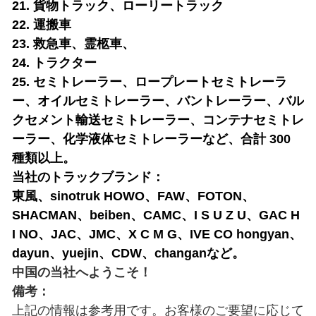
21. 貨物トラック、ローリートラック
22. 運搬車
23. 救急車、霊柩車、
24. トラクター
25. セミトレーラー、ロープレートセミトレーラ
ー、オイルセミトレーラー、バントレーラー、バル
クセメント輸送セミトレーラー、コンテナセミトレ
ーラー、化学液体セミトレーラーなど、合計 300
種類以上。
当社のトラックブランド：
東風、sinotruk HOWO、FAW、FOTON、
SHACMAN、beiben、CAMC、I S U Z U、GAC H
I NO、JAC、JMC、X C M G、IVE CO hongyan、
dayun、yuejin、CDW、changanなど。
中国の当社へようこそ！
備考：
上記の情報は参考用です。お客様のご要望に応じて