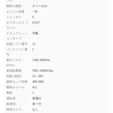
ンド:
燃料の種類:
ディーゼル
エンジン容量:
> 8L
シリンダー:
6
ギアボックス ブ
FAST
ランド:
トランスミッシ
手帳
ョンタイプ:
前進シフト番号:
12
バックシフト番
2
号:
最大トルク
1500-2000Nm
((Nm):
車両総重量:
5001-10000のkg
容量 (負荷):
31～40T
燃料タンク容量:
400-500L
駆動ホイール:
4x2
乗客:
2
運転席:
普通の
座席列:
単一行
後部カメラ:
なし