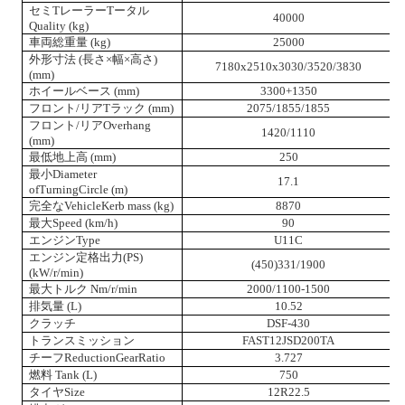
セミ
T
レーラー
T
ータル
40000
Q
uality (kg)
車両総重量 (kg)
25000
外形寸法 (長さ×幅×高さ)
7180x2510x3030/3520/3830
(mm)
ホイールベース (mm)
3300+1350
フロント/リア
T
ラック (mm)
2075/
1855
/1855
フロント/リア
O
verhang
1420/1110
(mm)
最低地上高
(mm)
250
最小
D
iameter
17.1
of
T
urning
C
ircle (m)
完全な
V
ehicle
K
erb mass
(kg)
8870
最大
S
peed
(km/h)
90
エンジン
T
ype
U11C
エンジン定格出力
(
PS
)
(
4
5
0
)
3
31
/1900
(
kW/r/min
)
最大トルク
Nm/r/min
2000/1100-1500
排気量
(
L
)
10.52
クラッチ
DSF-430
トランスミッション
FAST
12JSD200TA
チーフ
R
eduction
G
ear
R
atio
3.727
燃料
T
ank
(
L
)
750
タイヤ
S
ize
12
R22.5