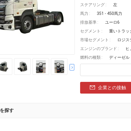
ステアリング :
左
馬力 :
351 - 450馬力
排放基準 :
ユーロ6
セグメント :
重いトラッ
市場セグメント :
ロジス
エンジンのブランド :
ヒ
燃料の種類 :
ディーゼル
企業との接触
を探す