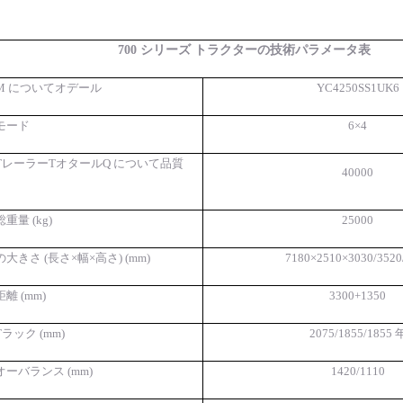
700 シリーズ トラクターの技術パラメータ表
M について
オデール
YC4250SS1UK6
モード
6×4
T
レーラー
T
オタール
Q について
品質
40000
重量 (kg)
25000
大きさ (長さ×幅×高さ)
(mm)
7180×2510×3030/3520
離 (mm)
3300+1350
T
ラック (mm)
2075/
1855
/1855 
オー
バランス (mm)
1420/1110