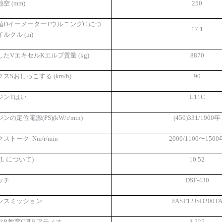
地空
(mm)
250
値
D
イーメーター
T
ウルニング
C につ
17.1
イルクル (m)
した
V
エキセル
K
エルブ質量
(kg)
8870
クス
S
おしっこする
(km/h)
90
ジン
T
はい
U11C
ジンの定位電源
(
PS
)
(
kW/r/min
)
(
4
5
0
)
3
31
/1900年
クストーク
Nm/r/min
2000/1100〜1500
(
L について
)
10.52
ッチ
DSF-430
ンスミッション
FAST
12JSD200T
フ
R
教育
G
耳
R
アティオ
3.727