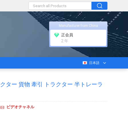
Manufacturer from China
正会員
2 年
日本語
2 トラクター 貨物 牽引 トラクター 半トレーラ
ビデオチャネル