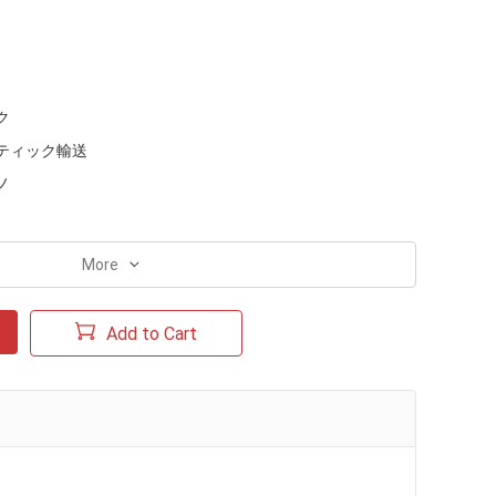
ク
ティック輸送
ノ
More
Add to Cart