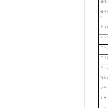
最低
最低
いて
完成
マッ
エン
エン
マッ
移動
クラ
トラ
チー