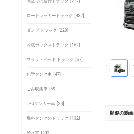
高空での運行トラック
[217]
ロードレッカートラック
[432]
ダンプ トラック
[228]
冷蔵ボックストラック
[162]
フラットベッド トラック
[67]
化学タンク車
[47]
ごみ収集車
[59]
LPGタンカー車
[24]
類似の動画
燃料タンクのトラック
[132]
給水車
[402]