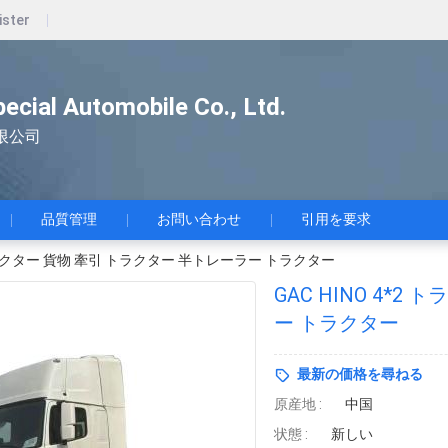
ister
pecial Automobile Co., Ltd.
限公司
品質管理
お問い合わせ
引用を要求
2 トラクター 貨物 牽引 トラクター 半トレーラー トラクター
GAC HINO 4*
ー トラクター
最新の価格を尋ねる
原産地 :
中国
状態 :
新しい