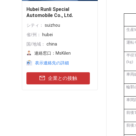
Hubei Runli Special
Automobile Co., Ltd.
シティ：
suizhou
生産
省/州：
hubei
運転
国/地域：
china
連絡窓口：
MsKilen
半径
(kg)
表示連絡先の詳細
車両総
企業との接触
輪郭の
車間距
前後
前後