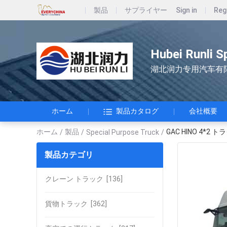
製品
サプライヤー
Sign in
Reg
Hubei Runli S
湖北润力专用汽车有
ホーム
製品カタログ
会社概要
ホーム
製品
GAC HINO 4*
/
/
Special Purpose Truck
/
製品カテゴリ
クレーン トラック
[136]
貨物トラック
[362]