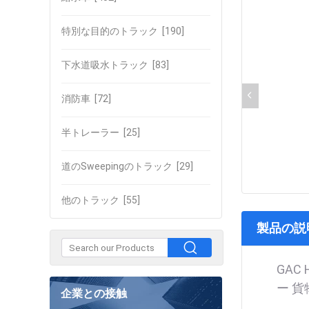
特別な目的のトラック
[190]
下水道吸水トラック
[83]
消防車
[72]
半トレーラー
[25]
道のSweepingのトラック
[29]
他のトラック
[55]
製品の説
GAC
ー 貨
企業との接触