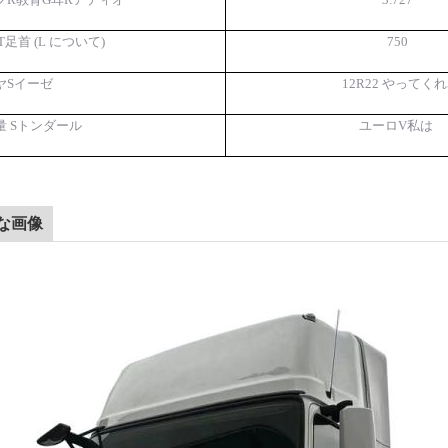
T
足首
(
L について
)
750
ヤ
S
イーゼ
12
R22 やってくれ
量
S
トンダール
ユーロ
V
私は
な画像