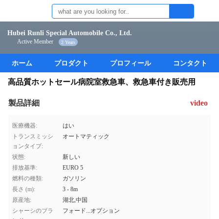
Hubei Runli Special Automobile Co., Ltd.
Active Member
2 Years
ホーム
プロダクト
プロフィール
コンタクト
高品質ホットセール病院室救急車、救急車付き販売用
製品詳細
video
医療機器:
はい
トランスミッシ
オートマティック
ョンタイプ:
状態:
新しい
排放基準:
EURO 5
燃料の種類:
ガソリン
長さ (m):
3 - 8m
原産地:
湖北,中国
シャーシのブラ
フォード...オプション