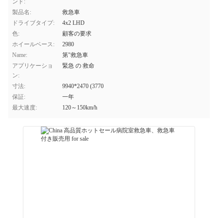
ンド:
製品名:
救急車
ドライブタイプ:
4x2 LHD
色:
顧客の要求
ホイールベース:
2980
Name:
第"救急車
アプリケーショ
緊急 の 救命
ン:
寸法:
9940*2470 (3770
保証:
一年
最大速度:
120～150km/h