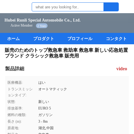
Hubei Runli Special Automobile Co., Ltd.
Active Member
2 Years
ホーム
プロダクト
プロフィール
コンタクト
販売のためのトップ救急車 救助車 救急車 新しい応急処置
ブランド クラシック救急車 販売用
製品詳細
video
医療機器:
はい
トランスミッシ
オートマティック
ョンタイプ:
状態:
新しい
排放基準:
EURO 5
燃料の種類:
ガソリン
長さ (m):
3 - 8m
原産地:
湖北,中国