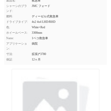
製品名:
救急車
シャーシのブラ
JMC フォード
ンド:
燃料:
ディーゼル式救急車
ドライブタイプ:
4x2 4x4 LHD/RHD
色:
White+Red
ホイールベース:
3300mm
Name:
1ベコ救急車
アプリケーショ
病院
ン:
寸法:
拡張)*3780
保証:
12ヶ月