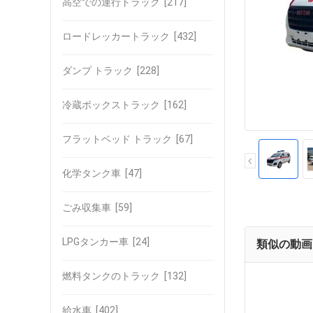
高空での運行トラック
[217]
ロードレッカートラック
[432]
ダンプ トラック
[228]
冷蔵ボックストラック
[162]
フラットベッド トラック
[67]
化学タンク車
[47]
ごみ収集車
[59]
LPGタンカー車
[24]
類似の動画
燃料タンクのトラック
[132]
給水車
[402]