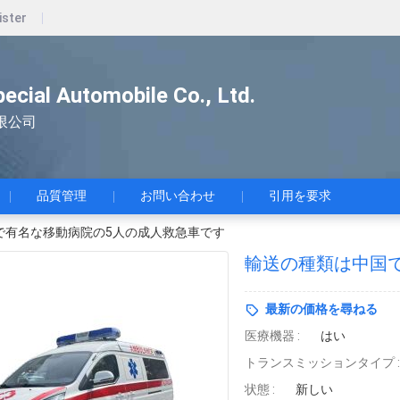
ister
pecial Automobile Co., Ltd.
限公司
品質管理
お問い合わせ
引用を要求
で有名な移動病院の5人の成人救急車です
輸送の種類は中国
最新の価格を尋ねる
医療機器 :
はい
トランスミッションタイプ :
状態 :
新しい