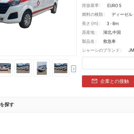
排放基準 :
EURO 5
燃料の種類 :
ディーゼル
長さ (m) :
3 - 8m
原産地 :
湖北,中国
製品名 :
救急車
シャーシのブランド :
J
企業との接触
を探す