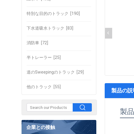
特別な目的のトラック
[190]
下水道吸水トラック
[83]
消防車
[72]
半トレーラー
[25]
道のSweepingのトラック
[29]
他のトラック
[55]
製品の説
製
企業との接触