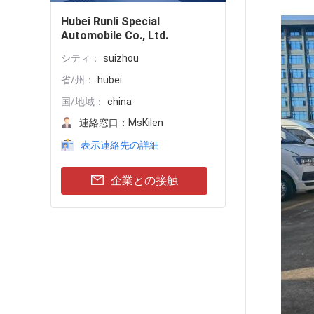
Hubei Runli Special
Automobile Co., Ltd.
シティ：
suizhou
省/州：
hubei
国/地域：
china
連絡窓口：
MsKilen
表示連絡先の詳細
企業との接触