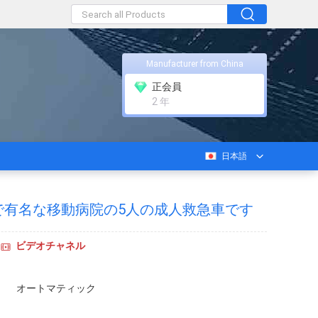
Manufacturer from China
正会員
2 年
日本語
で有名な移動病院の5人の成人救急車です
ビデオチャネル
オートマティック