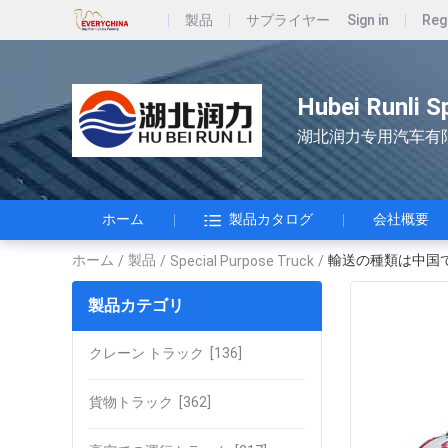
製品
サプライヤー
Sign in
Reg
Hubei Runli S
湖北润力专用汽车有
ホーム
製品カタログ
会社概要
ホーム
製品
輸送の種類は中国
/
/
Special Purpose Truck
/
製品カテゴリ
クレーン トラック
[136]
貨物トラック
[362]